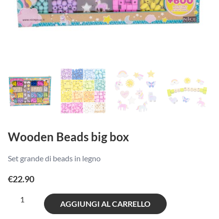
Wooden Beads big box
Set grande di beads in legno
€
22.90
Wooden
AGGIUNGI AL CARRELLO
Beads