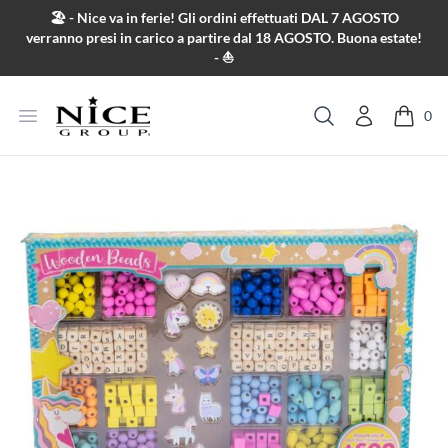
Salta al contenuto
🏖️ - Nice va in ferie! Gli ordini effettuati DAL 7 AGOSTO
verranno presi in carico a partire dal 18 AGOSTO. Buona estate!
- ⛵
Apri menu
0
Cerca