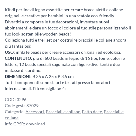
big
box
Kit di perline di legno assortite per creare braccialetti e collane
originali e creative per bambini in una scatola eco-friendly.
quantità
Divertiti a comporre le tue decorazioni, inventare nuovi
abbinamenti e dare un tocco di colore al tuo stile personalizzando il
tuo look sostenibile wooden beads!
Colleziona tutti e tre i set per costruire bracciali e collane ancora
più fantasiosi!
USO:
infila le beads per creare accessori originali ed ecologici.
CONTENUTO:
più di 600 beads in legno di 16 tipi, fome, colori e
lettere, 12 beads speciali sagomate con figure divertenti e due
matasse di cordino.
DIMENSIONI:
B 35 x A 25 x P 3,5 cm
Tutti i componenti sono sicuri e testati presso laboratori
internazionali. Età consigliata: 4+
COD:
3296
Code gest.:
87029
Categorie:
Accessori
,
Bracciali e collane
,
Fatto da te
,
Bracciali e
collane
Info GPSR:
download