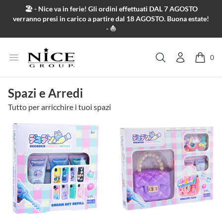
Salta al contenuto
🏖️ - Nice va in ferie! Gli ordini effettuati DAL 7 AGOSTO
verranno presi in carico a partire dal 18 AGOSTO. Buona estate!
- ⛵
Apri menu
0
Cerca
Spazi e Arredi
Tutto per arricchire i tuoi spazi