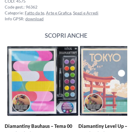
COD:
4575
Code gest.:
96362
Categorie:
Fatto da te
,
Arte e Grafica
,
Spazi e Arredi
Info GPSR:
download
SCOPRI ANCHE
Diamantiny Bauhaus – Tema 00
Diamantiny Level Up – T