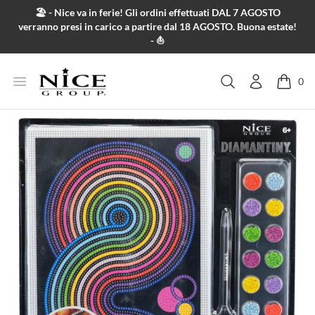
Salta al contenuto
🏖️ - Nice va in ferie! Gli ordini effettuati DAL 7 AGOSTO
verranno presi in carico a partire dal 18 AGOSTO. Buona estate!
- ⛵
Apri menu
0
Cerca