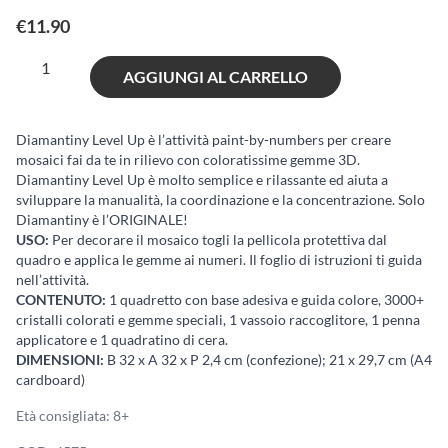
€
11.90
Diamantiny
AGGIUNGI AL CARRELLO
Bauhaus
-
Tema
Diamantiny Level Up è l’attività paint-by-numbers per creare
mosaici fai da te in rilievo con coloratissime gemme 3D.
02
Diamantiny Level Up è molto semplice e rilassante ed aiuta a
quantità
sviluppare la manualità, la coordinazione e la concentrazione. Solo
Diamantiny è l’ORIGINALE!
USO:
Per decorare il mosaico togli la pellicola protettiva dal
quadro e applica le gemme ai numeri. Il foglio di istruzioni ti guida
nell’attività.
CONTENUTO:
1 quadretto con base adesiva e guida colore, 3000+
cristalli colorati e gemme speciali, 1 vassoio raccoglitore, 1 penna
applicatore e 1 quadratino di cera.
DIMENSIONI:
B 32 x A 32 x P 2,4 cm (confezione); 21 x 29,7 cm (A4
cardboard)
Età consigliata: 8+