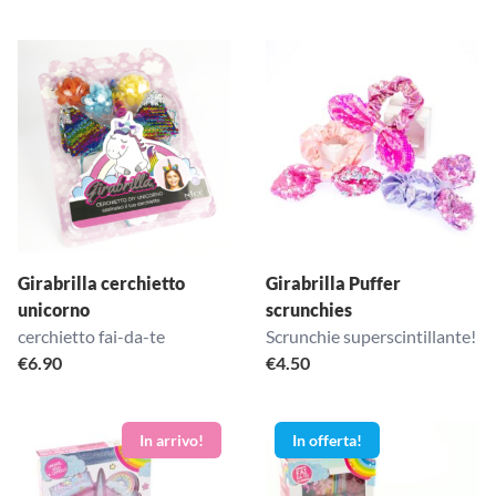
Girabrilla cerchietto
Girabrilla Puffer
unicorno
scrunchies
cerchietto fai-da-te
Scrunchie superscintillante!
€
6.90
€
4.50
In offerta!