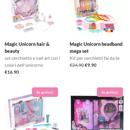
Magic Unicorn hair &
Magic Unicorn headband
beauty
mega set
set cerchietto e nail art con i
Kit per cerchietti fai da te
Il
Il
colori dell'unicorno
€
24.90
€
9.90
prezzo
prezzo
€
16.90
originale
attuale
era:
è:
€24.90.
€9.90.