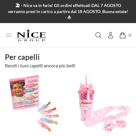
Salta al contenuto
🏖️ - Nice va in ferie! Gli ordini effettuati DAL 7 AGOSTO
verranno presi in carico a partire dal 18 AGOSTO. Buona estate!
- ⛵
Apri menu
0
Cerca
Per capelli
Rendi i tuoi capelli ancora più belli