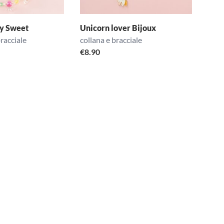
my Sweet
Unicorn lover Bijoux
bracciale
collana e bracciale
€
8.90