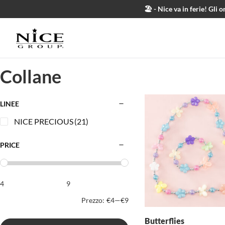
Salta al contenuto
🏖️ - Nice va in ferie! Gl
Collane
LINEE
NICE PRECIOUS
(21)
PRICE
Prezzo:
€4
—
€9
Butterflies