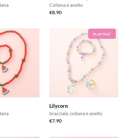
llana
Collana e anello
€
8.90
Lilycorn
llana
bracciale, collana e anello
€
7.90