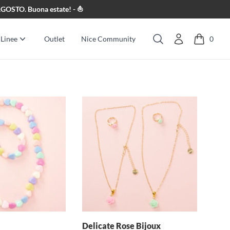
8 AGOSTO. Buona estate! - ⛵
Linee
Outlet
Nice Community
0
Cerca
Delicate Rose Bijoux