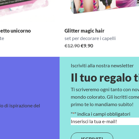
ietto unicorno
Glitter magic hair
te
set per decorare i capelli
Il
Il
€
12.90
€
9.90
prezzo
prezzo
originale
attuale
Iscriviti alla nostra newsletter
era:
è:
Il tuo regalo t
€12.90.
€9.90.
Ti scriveremo ogni tanto con no
mondo colorato. Gli iscritti come 
primo te lo mandiamo subito!
lo di ispirazione del
"
*
" indica i campi obbligatori
E
m
a