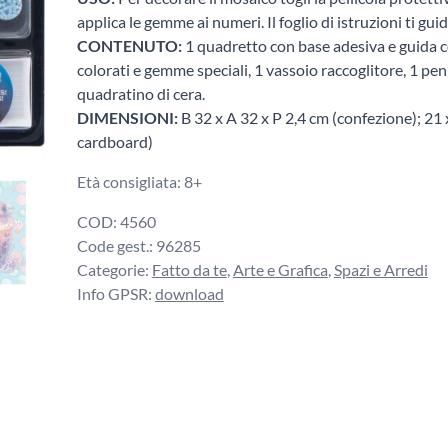
applica le gemme ai numeri. Il foglio di istruzioni ti guida
CONTENUTO:
1 quadretto con base adesiva e guida co
colorati e gemme speciali, 1 vassoio raccoglitore, 1 pe
quadratino di cera.
DIMENSIONI:
B 32 x A 32 x P 2,4 cm (confezione); 21
cardboard)
Età consigliata: 8+
COD:
4560
Code gest.:
96285
Categorie:
Fatto da te
,
Arte e Grafica
,
Spazi e Arredi
Info GPSR:
download