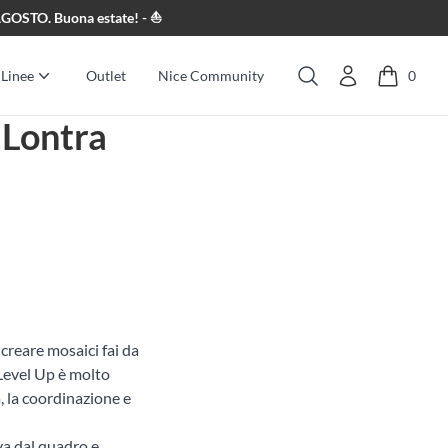
8 AGOSTO. Buona estate! - ⛵
Linee
Outlet
Nice Community
0
Cerca
 Lontra
creare mosaici fai da
Level Up è molto
, la coordinazione e
iva dal quadro e