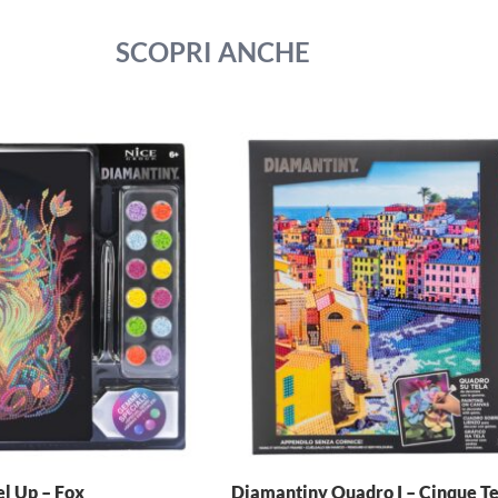
SCOPRI ANCHE
l Up – Fox
Diamantiny Quadro I – Cinque T