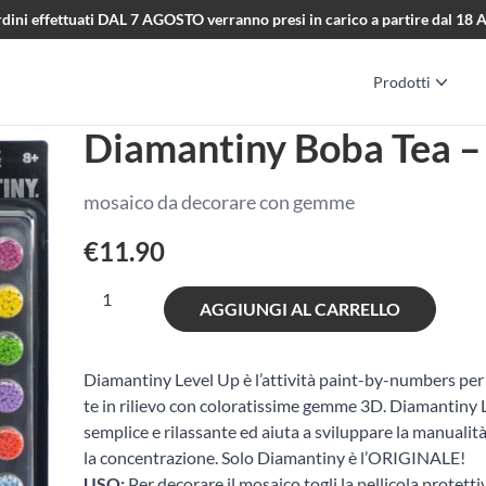
i ordini effettuati DAL 7 AGOSTO verranno presi in carico a partire dal 1
Prodotti
Diamantiny Boba Tea –
mosaico da decorare con gemme
€
11.90
Diamantiny
AGGIUNGI AL CARRELLO
Boba
Tea
-
Diamantiny Level Up è l’attività paint-by-numbers per 
Lontra
te in rilievo con coloratissime gemme 3D. Diamantiny 
quantità
semplice e rilassante ed aiuta a sviluppare la manualità
la concentrazione. Solo Diamantiny è l’ORIGINALE!
USO:
Per decorare il mosaico togli la pellicola protett