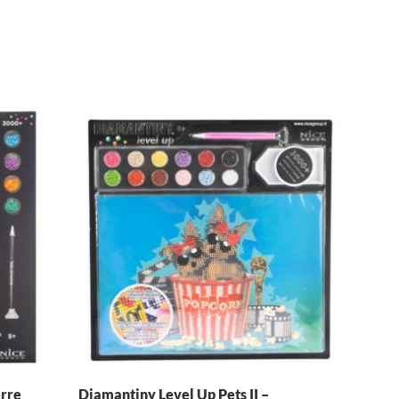
erre
Diamantiny Level Up Pets II –