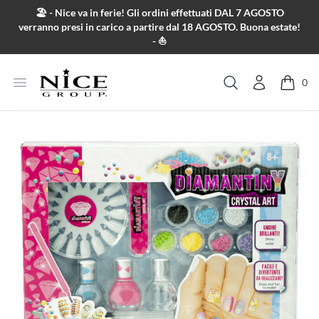
Salta al contenuto
🏖️ - Nice va in ferie! Gli ordini effettuati DAL 7 AGOSTO
verranno presi in carico a partire dal 18 AGOSTO. Buona estate!
- ⛵
Apri menu
0
Cerca