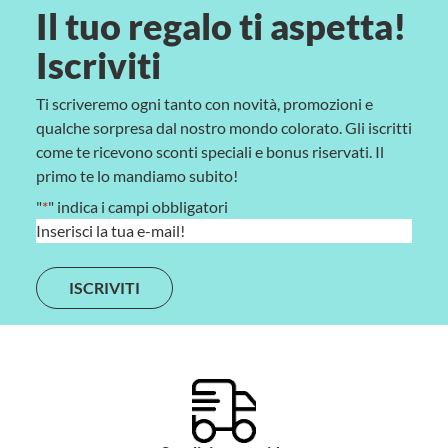
Il tuo regalo ti aspetta!
Iscriviti
Ti scriveremo ogni tanto con novità, promozioni e
qualche sorpresa dal nostro mondo colorato. Gli iscritti
come te ricevono sconti speciali e bonus riservati. Il
primo te lo mandiamo subito!
"
*
" indica i campi obbligatori
E
m
a
i
l
*