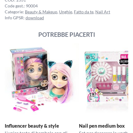
Code gest.:
90004
Categorie:
Beauty & Makeup
,
Unghie
,
Fatto da te
,
Nail Art
Info GPSR:
download
POTREBBE PIACERTI
Influencer beauty & style
Nail pen medium box
L'unica testa di bambola con gli
Set per decorare le unghie