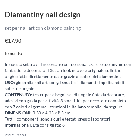
Diamantiny nail design
set per nail art con diamond painting
€
17.90
Esaurito
In questo set trovi il necessario per personalizzare le tue unghie con
fantastiche decorazioni 3d. Un look nuovo e originale sulle tue
unghie fatto direttamente da te grazie ai colori dei diamantini.
USO:
gioca alla nail art con gli smalti e i diamantini applicandoli
sulle tue unghie.
CONTENUTO:
tester per disegni, set di unghie finte da decorare,
adesivi con guida per attività, 3 smalti, kit per decorare completo
con 7 colori di gemme. Istruzioni in italiano semplici da seguire.
DIMENSIONI:
B 30 x A 25 x P 5 cm
Tutti i componenti sono sicuri e testati presso laboratori
internazionali. Età consigliata: 8+
COD:
2331