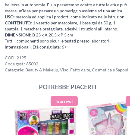
bellezza in autonomia. E’ un passatempo adatto a tutte le età e può
essere un’idea per passare un pomeriggio assieme ad una amica.
USO:
mescola ed applica i prodotti come indicato nelle istruzioni.
CONTENUTO:
1 vasetto per mescolare, 1 base gel da 50 g, 1
spatola, 1 maschera pretagliata, adesivi. Istruzioni all’interno.
DIMENSIONI:
B 23 x A 20,5 x P 5 cm
Tutti i componenti sono sicuri e testati presso laboratori
internazionali. Età consigliata: 6+
COD:
2195
Code gest.:
85002
Categorie:
Beauty & Makeup
,
Viso
,
Fatto da te
,
Cosmetica e Saponi
POTREBBE PIACERTI