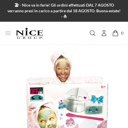
Salta al contenuto
🏖️ - Nice va in ferie! Gli ordini effettuati DAL 7 AGOSTO
verranno presi in carico a partire dal 18 AGOSTO. Buona estate!
- ⛵
Apri menu
0
Cerca