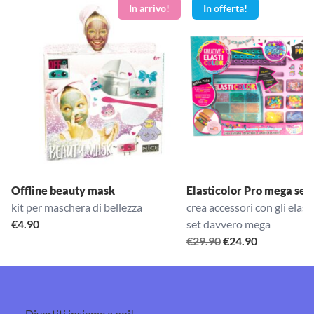
In offerta!
Offline beauty mask
Elasticolor Pro mega set
kit per maschera di bellezza
crea accessori con gli elast
€
4.90
set davvero mega
Il
Il
€
29.90
€
24.90
prezzo
prezzo
originale
attuale
era:
è:
€29.90.
€24.90.
Divertiti insieme a noi!