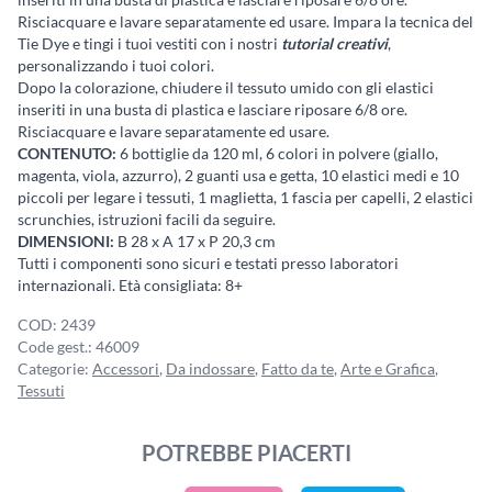
Risciacquare e lavare separatamente ed usare. Impara la tecnica del
Tie Dye e tingi i tuoi vestiti con i nostri
tutorial creativi
,
personalizzando i tuoi colori.
Dopo la colorazione, chiudere il tessuto umido con gli elastici
inseriti in una busta di plastica e lasciare riposare 6/8 ore.
Risciacquare e lavare separatamente ed usare.
CONTENUTO:
6 bottiglie da 120 ml, 6 colori in polvere (giallo,
magenta, viola, azzurro), 2 guanti usa e getta, 10 elastici medi e 10
piccoli per legare i tessuti, 1 maglietta, 1 fascia per capelli, 2 elastici
scrunchies, istruzioni facili da seguire.
DIMENSIONI:
B 28 x A 17 x P 20,3 cm
Tutti i componenti sono sicuri e testati presso laboratori
internazionali. Età consigliata: 8+
COD:
2439
Code gest.:
46009
Categorie:
Accessori
,
Da indossare
,
Fatto da te
,
Arte e Grafica
,
Tessuti
POTREBBE PIACERTI