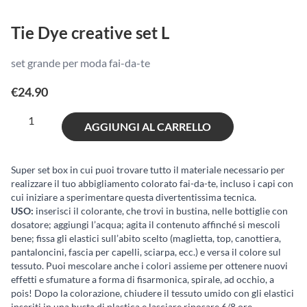
Tie Dye creative set L
set grande per moda fai-da-te
€
24.90
Tie
AGGIUNGI AL CARRELLO
Dye
creative
set
Super set box in cui puoi trovare tutto il materiale necessario per
realizzare il tuo abbigliamento colorato fai-da-te, incluso i capi con
L
cui iniziare a sperimentare questa divertentissima tecnica.
quantità
USO:
inserisci il colorante, che trovi in bustina, nelle bottiglie con
dosatore; aggiungi l’acqua; agita il contenuto affinché si mescoli
bene; fissa gli elastici sull’abito scelto (maglietta, top, canottiera,
pantaloncini, fascia per capelli, sciarpa, ecc.) e versa il colore sul
tessuto. Puoi mescolare anche i colori assieme per ottenere nuovi
effetti e sfumature a forma di fisarmonica, spirale, ad occhio, a
pois! Dopo la colorazione, chiudere il tessuto umido con gli elastici
inseriti in una busta di plastica e lasciare riposare 6/8 ore.