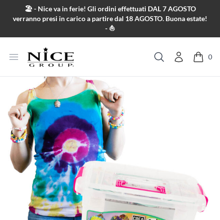
Salta al contenuto
🏖️ - Nice va in ferie! Gli ordini effettuati DAL 7 AGOSTO
verranno presi in carico a partire dal 18 AGOSTO. Buona estate!
- ⛵
Apri menu
0
Cerca