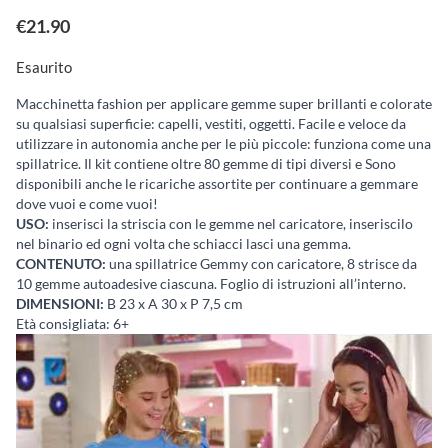
€
21.90
Esaurito
Macchinetta fashion per applicare gemme super brillanti e colorate
su qualsiasi superficie: capelli, vestiti, oggetti. Facile e veloce da
utilizzare in autonomia anche per le più piccole: funziona come una
spillatrice. Il kit contiene oltre 80 gemme di tipi diversi e Sono
disponibili anche le ricariche assortite per continuare a gemmare
dove vuoi e come vuoi!
USO:
inserisci la striscia con le gemme nel caricatore, inseriscilo
nel binario ed ogni volta che schiacci lasci una gemma.
CONTENUTO:
una spillatrice Gemmy con caricatore, 8 strisce da
10 gemme autoadesive ciascuna. Foglio di istruzioni all’interno.
DIMENSIONI:
B 23 x A 30 x P 7,5 cm
Età consigliata: 6+