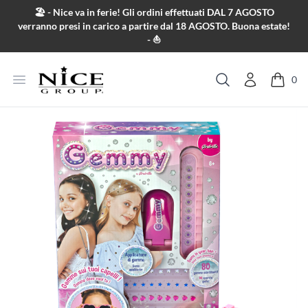
Salta al contenuto
🏖️ - Nice va in ferie! Gli ordini effettuati DAL 7 AGOSTO
verranno presi in carico a partire dal 18 AGOSTO. Buona estate!
- ⛵
Apri menu
0
Cerca