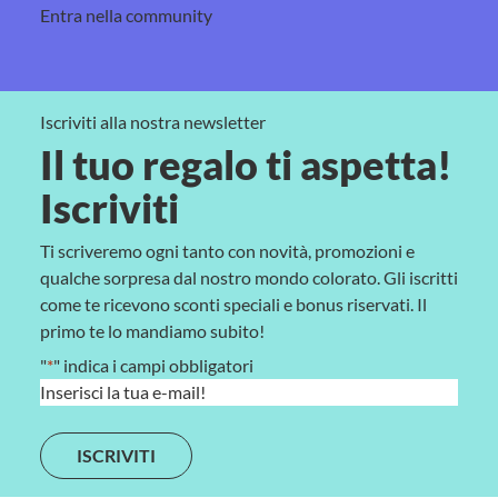
Entra nella community
Iscriviti alla nostra newsletter
Il tuo regalo ti aspetta!
Iscriviti
Ti scriveremo ogni tanto con novità, promozioni e
qualche sorpresa dal nostro mondo colorato. Gli iscritti
come te ricevono sconti speciali e bonus riservati. Il
primo te lo mandiamo subito!
"
*
" indica i campi obbligatori
E
m
a
i
l