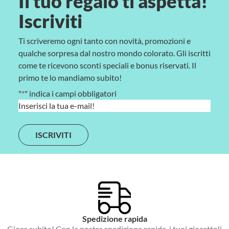
Il tuo regalo ti aspetta!
Iscriviti
Ti scriveremo ogni tanto con novità, promozioni e
qualche sorpresa dal nostro mondo colorato. Gli iscritti
come te ricevono sconti speciali e bonus riservati. Il
primo te lo mandiamo subito!
"
*
" indica i campi obbligatori
E
m
a
i
l
*
Spedizione rapida
Gioca subito! Con la nostra spedizione rapida, i tuoi giocattoli