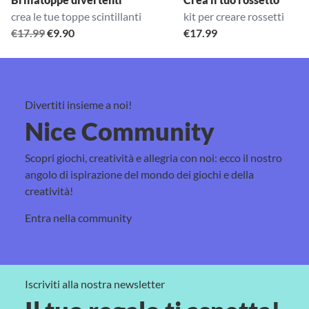
crea le tue toppe scintillanti
kit per creare rossetti
Il
Il
€
17.99
€
9.90
€
17.99
prezzo
prezzo
originale
attuale
era:
è:
€17.99.
€9.90.
Divertiti insieme a noi!
Nice Community
Scopri giochi, creatività e allegria con noi: ecco il nostro
angolo di ispirazione del mondo dei giochi e della
creatività!
Entra nella community
Iscriviti alla nostra newsletter