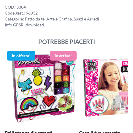
COD:
3384
Code gest.:
96332
Categorie:
Fatto da te
,
Arte e Grafica
,
Spazi e Arredi
Info GPSR:
download
POTREBBE PIACERTI
In offerta!
Brillatoppe divertenti
Crea il tuo rossetto