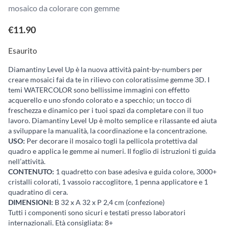
mosaico da colorare con gemme
€
11.90
Esaurito
Diamantiny Level Up è la nuova attività paint-by-numbers per
creare mosaici fai da te in rilievo con coloratissime gemme 3D. I
temi WATERCOLOR sono bellissime immagini con effetto
acquerello e uno sfondo colorato e a specchio; un tocco di
freschezza e dinamico per i tuoi spazi da completare con il tuo
lavoro. Diamantiny Level Up è molto semplice e rilassante ed aiuta
a sviluppare la manualità, la coordinazione e la concentrazione.
USO:
Per decorare il mosaico togli la pellicola protettiva dal
quadro e applica le gemme ai numeri. Il foglio di istruzioni ti guida
nell’attività.
CONTENUTO:
1 quadretto con base adesiva e guida colore, 3000+
cristalli colorati, 1 vassoio raccoglitore, 1 penna applicatore e 1
quadratino di cera.
DIMENSIONI:
B 32 x A 32 x P 2,4 cm (confezione)
Tutti i componenti sono sicuri e testati presso laboratori
internazionali. Età consigliata: 8+