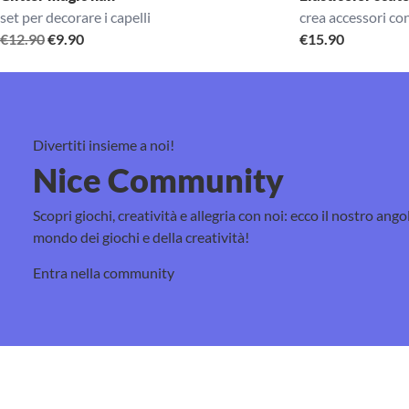
set per decorare i capelli
crea accessori con 
Il
Il
€
12.90
€
9.90
€
15.90
prezzo
prezzo
originale
attuale
era:
è:
€12.90.
€9.90.
Divertiti insieme a noi!
Nice Community
Scopri giochi, creatività e allegria con noi: ecco il nostro ango
mondo dei giochi e della creatività!
Entra nella community