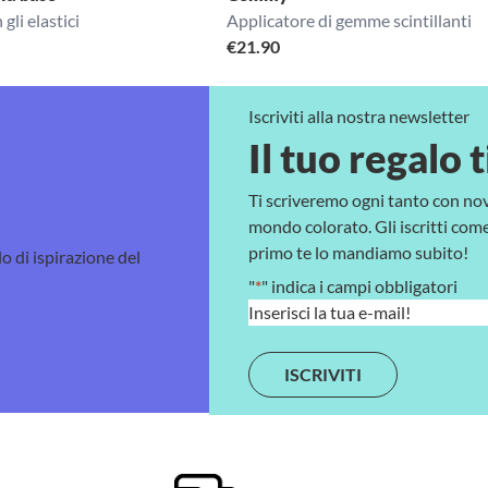
gli elastici
Applicatore di gemme scintillanti
€
21.90
Iscriviti alla nostra newsletter
Il tuo regalo t
Ti scriveremo ogni tanto con no
mondo colorato. Gli iscritti come 
primo te lo mandiamo subito!
lo di ispirazione del
"
*
" indica i campi obbligatori
E
m
a
i
l
*