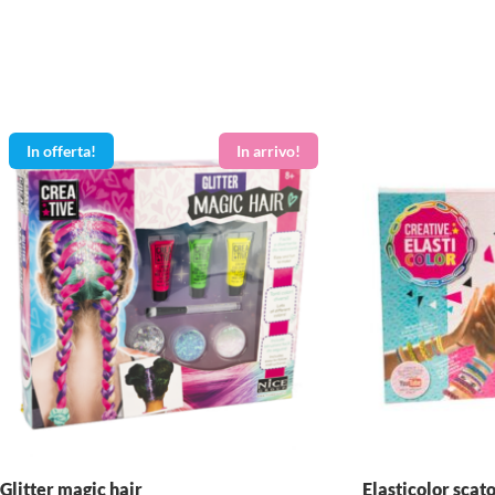
In offerta!
Glitter magic hair
Elasticolor scat