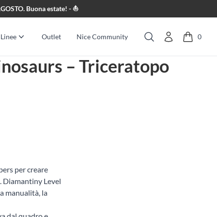
8 AGOSTO. Buona estate! - ⛵
Linee
Outlet
Nice Community
0
Cerca
nosaurs – Triceratopo
bers per creare
D. Diamantiny Level
a manualità, la
iva dal quadro e