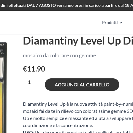
i ordini effettuati DAL 7 AGOSTO verranno presi in carico a partire dal 1
Prodotti
Diamantiny Level Up Di
mosaico da colorare con gemme
€
11.90
Diamantiny
AGGIUNGI AL CARRELLO
Level
Up
Dinosaurs
Diamantiny Level Up è la nuova attività paint-by-num
-
mosaici fai da te in rilievo con coloratissime gemme 3
Triceratopo
Up è molto semplice e rilassante ed aiuta a sviluppare l
quantità
coordinazione e la concentrazione.
USO:
Per decorare il mosaico togli la pellicola protett