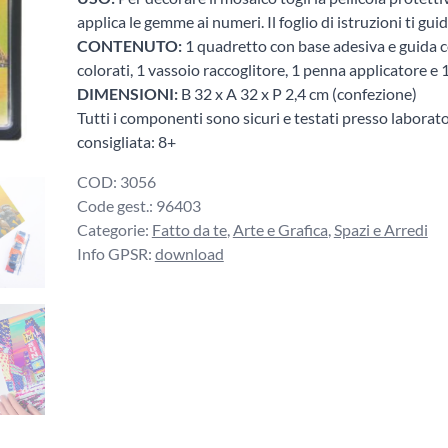
applica le gemme ai numeri. Il foglio di istruzioni ti guida
CONTENUTO:
1 quadretto con base adesiva e guida co
colorati, 1 vassoio raccoglitore, 1 penna applicatore e 
DIMENSIONI:
B 32 x A 32 x P 2,4 cm (confezione)
Tutti i componenti sono sicuri e testati presso laborato
consigliata: 8+
COD:
3056
Code gest.:
96403
Categorie:
Fatto da te
,
Arte e Grafica
,
Spazi e Arredi
Info GPSR:
download