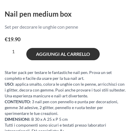
Nail pen medium box
Set per decorare le unghie con penne
€
19.90
Nail
AGGIUNGI AL CARRELLO
pen
medium
box
Starter pack per testare le fantastiche nail pen. Prova un set
completo e facile da usare per la tua nail art.
quantità
USO:
applica smalto, colora le unghie con le penne, arricchisci con
i glitter, decora con gemme. Puoi anche provare i tuoi stili sultester.
Una esperienza manicure e nail-art divertente.
CONTENUTO:
3 nail pen con pennello e punta per decorazioni,
gemme 3d adesive, 2 glitter, pennello e ruota tester per
sperimentare le tue creazioni.
DIMENSIONI:
B 30 x A 25 x P 5 cm
Tutti i componenti sono sicuri e testati presso laboratori
internazionali. Età consigliata: 8+