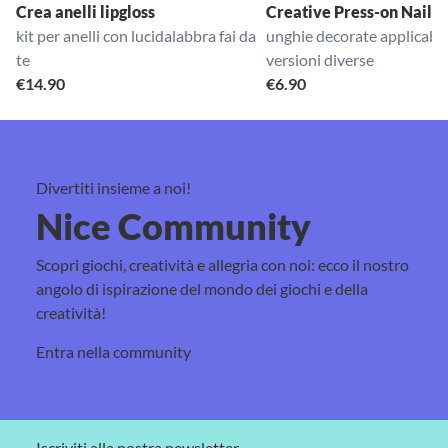
Crea anelli lipgloss
Creative Press-on Nails
kit per anelli con lucidalabbra fai da
unghie decorate applicabili
te
versioni diverse
€
14.90
€
6.90
Divertiti insieme a noi!
Nice Community
Scopri giochi, creatività e allegria con noi: ecco il nostro
angolo di ispirazione del mondo dei giochi e della
creatività!
Entra nella community
Iscriviti alla nostra newsletter