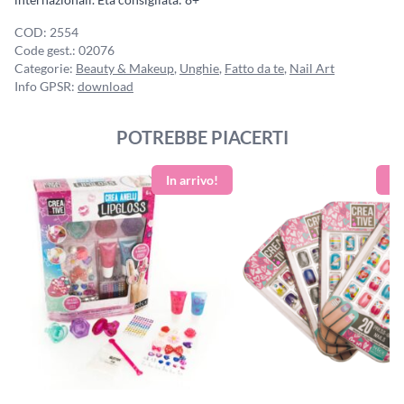
COD:
2554
Code gest.:
02076
Categorie:
Beauty & Makeup
,
Unghie
,
Fatto da te
,
Nail Art
Info GPSR:
download
POTREBBE PIACERTI