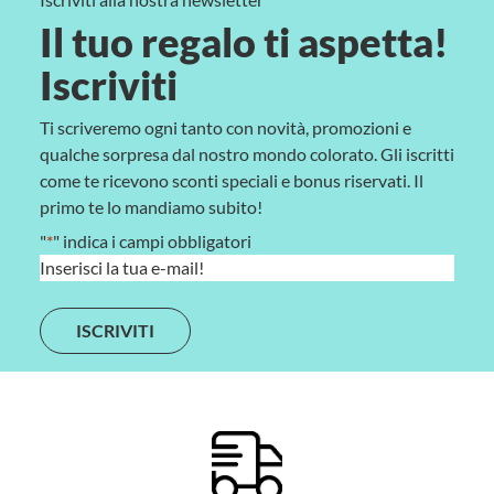
Il tuo regalo ti aspetta!
Iscriviti
Ti scriveremo ogni tanto con novità, promozioni e
qualche sorpresa dal nostro mondo colorato. Gli iscritti
come te ricevono sconti speciali e bonus riservati. Il
primo te lo mandiamo subito!
"
*
" indica i campi obbligatori
E
m
a
i
l
*