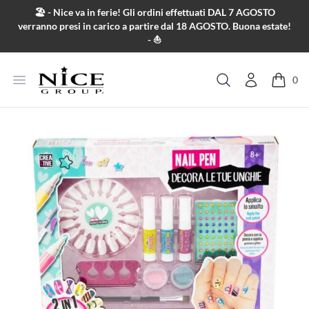
Salta al contenuto
🏖️ - Nice va in ferie! Gli ordini effettuati DAL 7 AGOSTO
verranno presi in carico a partire dal 18 AGOSTO. Buona estate!
- ⛵
Apri menu
0
Cerca