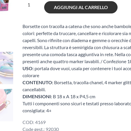
Influencer
AGGIUNGI AL CARRELLO
Coloring
Pochette
quantità
Borsette con tracolla a catena che sono anche bambole 
colori: perfette da truccare, cancellare e ricolorare sia 
capelli. Sono rifinite con diadema e gemme o orecchie d
reversibili. La struttura è semirigida con chiusura a scat
presente una comoda tasca aggiuntiva in rete. Nella c
presenti anche quattro marker lavabili. / Confezione
USO:
portala dove vuoi, usala per contenere i tuoi acces
colorare
CONTENUTO:
Borsetta, tracolla chanel, 4 marker glitt
cancellabili.
DIMENSIONI:
B 18 x A 18 x P4,5 cm
Tutti i componenti sono sicuri e testati presso laborato
consigliata: 4+
COD:
4169
Code gest.:
92030