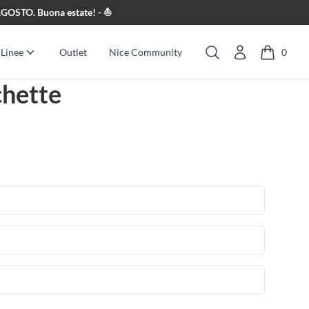
8 AGOSTO. Buona estate! - ⛵
Linee
Outlet
Nice Community
0
Cerca
chette