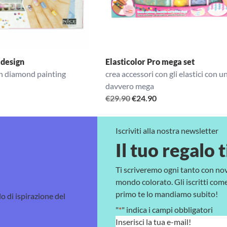
 design
Elasticolor Pro mega set
con diamond painting
crea accessori con gli elastici con u
davvero mega
Il
Il
€
29.90
€
24.90
prezzo
prezzo
originale
attuale
Iscriviti alla nostra newsletter
era:
è:
Il tuo regalo t
€29.90.
€24.90.
Ti scriveremo ogni tanto con no
mondo colorato. Gli iscritti come 
primo te lo mandiamo subito!
lo di ispirazione del
"
*
" indica i campi obbligatori
E