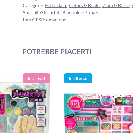
Categorie:
Fatto da te
,
Colors & Books
,
Zaini & Borse
,
Speciali
,
Giocattoli
,
Bambole e Pupazzi
Info GPSR:
download
POTREBBE PIACERTI
In offerta!