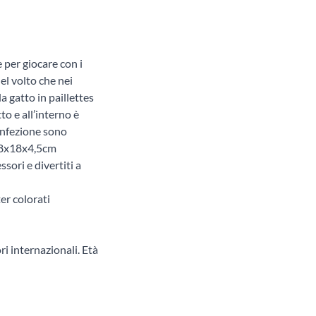
per giocare con i
nel volto che nei
a gatto in paillettes
to e all’interno è
onfezione sono
 18x18x4,5cm
sori e divertiti a
er colorati
ri internazionali. Età