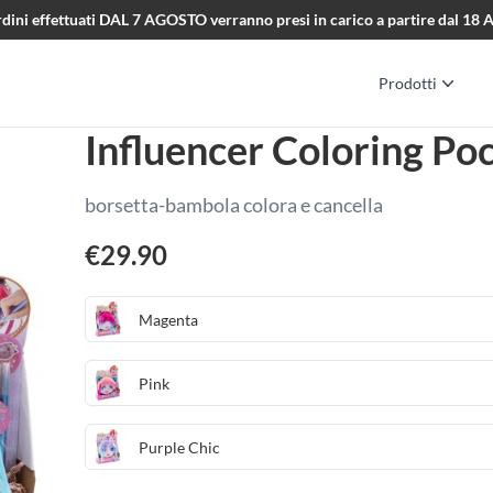
i ordini effettuati DAL 7 AGOSTO verranno presi in carico a partire dal 1
Prodotti
Influencer Coloring Po
borsetta-bambola colora e cancella
€
29.90
Magenta
Pink
Purple Chic