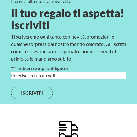
Iscriviti alla nostra newsletter
Il tuo regalo ti aspetta!
Iscriviti
Ti scriveremo ogni tanto con novità, promozioni e
qualche sorpresa dal nostro mondo colorato. Gli iscritti
come te ricevono sconti speciali e bonus riservati. Il
primo te lo mandiamo subito!
"
*
" indica i campi obbligatori
E
m
a
i
l
*