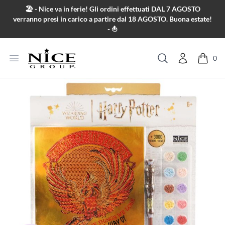
Salta al contenuto
🏖️ - Nice va in ferie! Gli ordini effettuati DAL 7 AGOSTO
verranno presi in carico a partire dal 18 AGOSTO. Buona estate!
- ⛵
Apri menu
0
Cerca