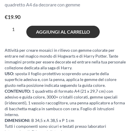
quadretto A4 da decorare con gemme
€
19.90
Diamantiny
AGGIUNGI AL CARRELLO
Wizarding
-
Ordine
Attività per creare mosaici in rilievo con gemme colorate per
entrare nel magico mondo di Hogwarts e di Harry Potter. Tante
della
immagini pronte per essere decorate ed entrare nella tua personale
Fenice
collezione dedicata alla saga di Harry.
quantità
USO:
sposta il foglio protettivo scoprendo una parte della
superficie adesiva e, con la penna, applica le gemme del colore
giusto nella posizione indicata seguendo la guida colore.
CONTENUTO:
1 quadretto di formato A4 (21 x 29,7 cm) con
adesivo e guida colore, 3000+ cristalli colorati, gemme speciali
(iridescenti), 1 vassoio raccoglitore, una penna applicatore a forma
di bacchetta magica in sambuco con cera. Foglio di istruzioni
interno.
DIMENSIONI:
B 34,5 x A 38,5 x P 1 cm
Tutti i componenti sono sicuri e testati presso laboratori