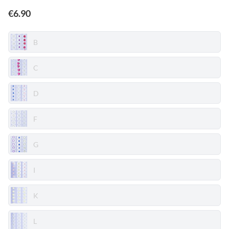
€
6.90
B
C
D
F
G
I
K
L