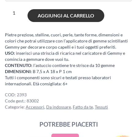
Gemmy
AGGIUNGI AL CARRELLO
refill
30
quantità
Pietre preziose, stelline, cuori, perle, tante forme, dimensioni e
colori che potrai utilizzare con l’applicatore di gemme scintillanti
Gemmy per decorare corpo capelli e i tuoi oggetti preferiti.
USO:
inserisci una striscia di ricarica nel caricatore di Gemmy e
comincia a gemmare dove vuoi tu.
CONTENUTO:
l’astuccio contiene tre strisce da 10 gemme
DIMENSIONI:
B 7,5 x A 18 x P 1 cm
Tutti i componenti sono sicuri e testati presso laboratori
internazionali. Età consigliata: 6+
COD:
2393
Code gest.:
83002
Categorie:
Accessori
,
Da indossare
,
Fatto da te
,
Tessuti
POTREBBE PIACERTI