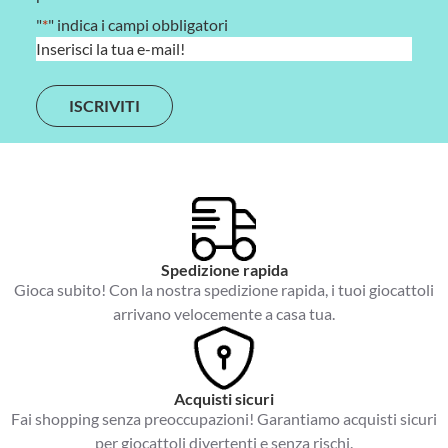
"
*
" indica i campi obbligatori
E
m
a
i
l
*
Spedizione rapida
Gioca subito! Con la nostra spedizione rapida, i tuoi giocattoli
arrivano velocemente a casa tua.
Acquisti sicuri
Fai shopping senza preoccupazioni! Garantiamo acquisti sicuri
per giocattoli divertenti e senza rischi.