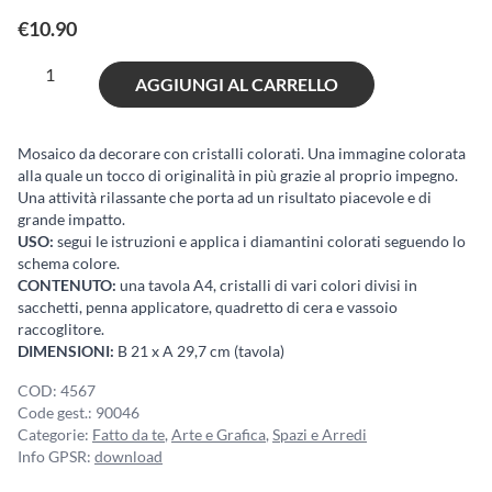
€
10.90
Diamantiny
AGGIUNGI AL CARRELLO
Kawaii
Unicorn
6
Mosaico da decorare con cristalli colorati. Una immagine colorata
alla quale un tocco di originalità in più grazie al proprio impegno.
quantità
Una attività rilassante che porta ad un risultato piacevole e di
grande impatto.
USO:
segui le istruzioni e applica i diamantini colorati seguendo lo
schema colore.
CONTENUTO:
una tavola A4, cristalli di vari colori divisi in
sacchetti, penna applicatore, quadretto di cera e vassoio
raccoglitore.
DIMENSIONI:
B 21 x A 29,7 cm (tavola)
COD:
4567
Code gest.:
90046
Categorie:
Fatto da te
,
Arte e Grafica
,
Spazi e Arredi
Info GPSR:
download