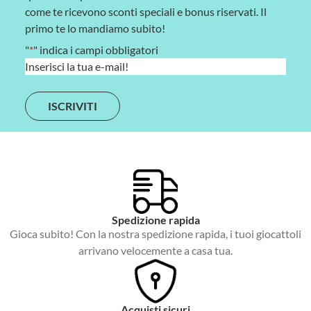
come te ricevono sconti speciali e bonus riservati. Il
primo te lo mandiamo subito!
"
*
" indica i campi obbligatori
E
m
a
i
l
*
Spedizione rapida
Gioca subito! Con la nostra spedizione rapida, i tuoi giocattoli
arrivano velocemente a casa tua.
Acquisti sicuri