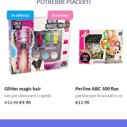
POTREBBE PIACERTI
In offerta!
Glitter magic hair
Perline ABC 500 fluo
set per decorare i capelli
perline per bracciali e coll
Il
Il
€
12.90
€
9.90
€
11.90
prezzo
prezzo
originale
attuale
era:
è: