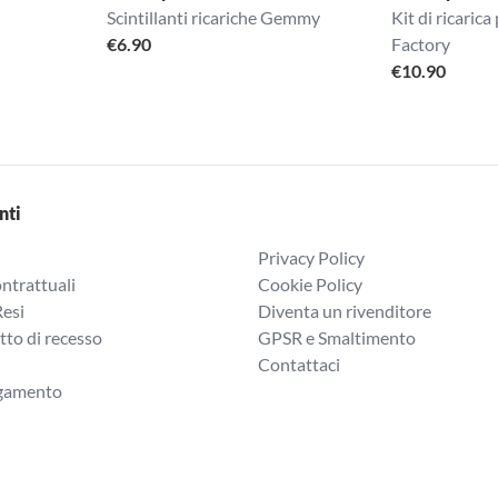
Scintillanti ricariche Gemmy
Kit di ricari
€
6.90
Factory
€
10.90
nti
Privacy Policy
ntrattuali
Cookie Policy
Resi
Diventa un rivenditore
itto di recesso
GPSR e Smaltimento
Contattaci
agamento