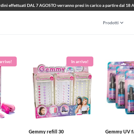
i ordini effettuati DAL 7 AGOSTO verranno presi in carico a partire dal 1
Prodotti
Gemmy refill 30
Gemmy UV fac