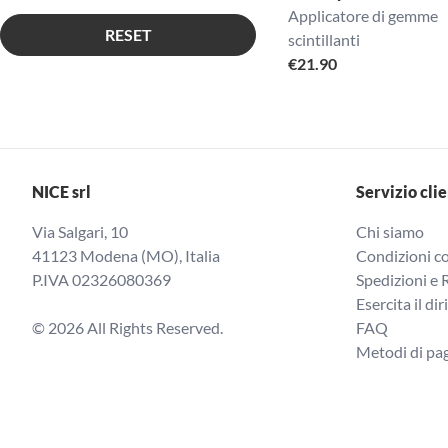
Applicatore di gemme
RESET
scintillanti
€
21.90
NICE srl
Servizio clie
Via Salgari, 10
Chi siamo
41123 Modena (MO), Italia
Condizioni co
P.IVA 02326080369
Spedizioni e 
Esercita il dir
© 2026 All Rights Reserved.
FAQ
Metodi di p