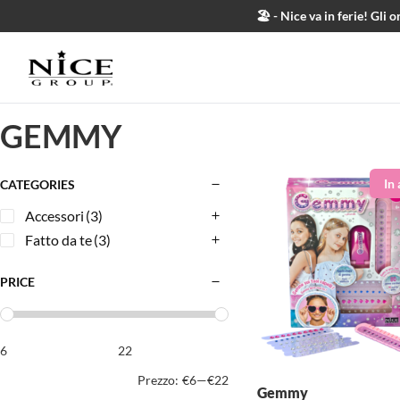
Salta al contenuto
🏖️ - Nice va in ferie! Gl
GEMMY
CATEGORIES
Accessori
(3)
Fatto da te
(3)
PRICE
Prezzo:
€6
—
€22
Gemmy