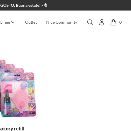
8 AGOSTO. Buona estate! - ⛵
Linee
Outlet
Nice Community
0
Cerca
tory refill