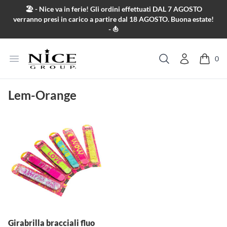
Salta al contenuto
🏖️ - Nice va in ferie! Gli ordini effettuati DAL 7 AGOSTO
verranno presi in carico a partire dal 18 AGOSTO. Buona estate!
- ⛵
Apri menu
0
Cerca
Lem-Orange
Girabrilla bracciali fluo