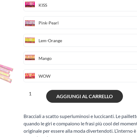
KISS
Pink-Pearl
Lem-Orange
Mango
WOW
Girabrilla
AGGIUNGI AL CARRELLO
bracciali
fluo
quantità
Bracciali a scatto superluminosi e luccicanti. Le paille
quando le giri e compaiono le frasi più cool del mome
originale per essere alla moda divertendoti. L’interno è