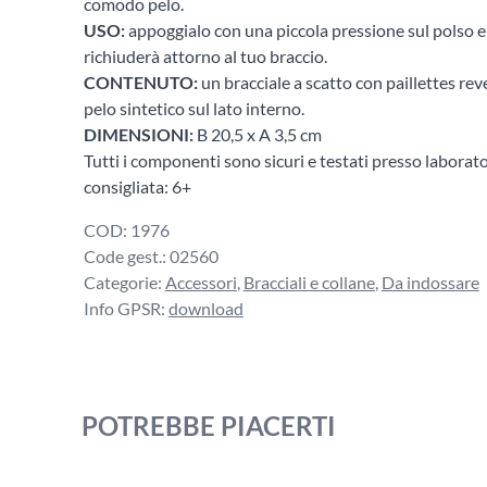
comodo pelo.
USO:
appoggialo con una piccola pressione sul polso e i
richiuderà attorno al tuo braccio.
CONTENUTO:
un bracciale a scatto con paillettes reve
pelo sintetico sul lato interno.
DIMENSIONI:
B 20,5 x A 3,5 cm
Tutti i componenti sono sicuri e testati presso laborato
consigliata: 6+
COD:
1976
Code gest.:
02560
Categorie:
Accessori
,
Bracciali e collane
,
Da indossare
Info GPSR:
download
POTREBBE PIACERTI