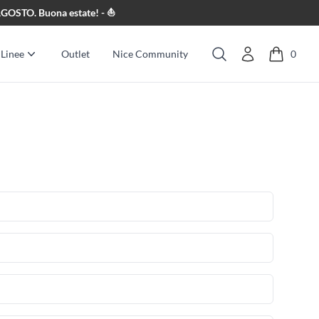
8 AGOSTO. Buona estate! - ⛵
Linee
Outlet
Nice Community
0
Cerca