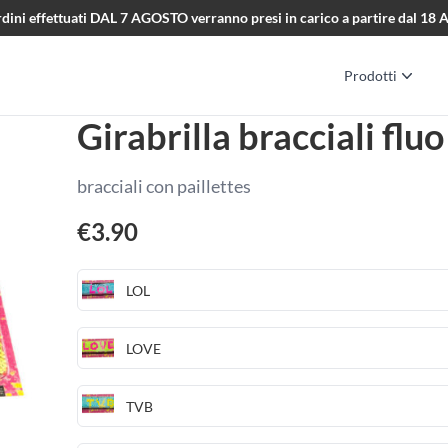
i ordini effettuati DAL 7 AGOSTO verranno presi in carico a partire dal 1
Prodotti
Girabrilla bracciali fluo
bracciali con paillettes
€
3.90
LOL
LOVE
TVB