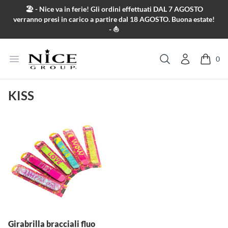
Salta al contenuto
🏖️ - Nice va in ferie! Gli ordini effettuati DAL 7 AGOSTO
verranno presi in carico a partire dal 18 AGOSTO. Buona estate!
- ⛵
Apri menu
0
Cerca
KISS
Girabrilla bracciali fluo