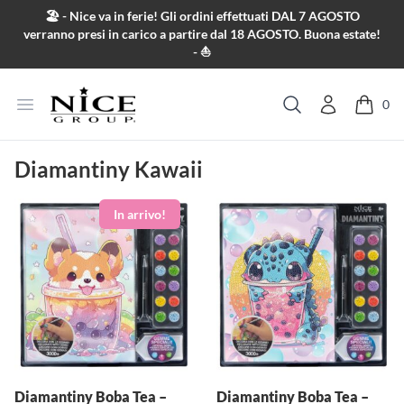
Salta al contenuto
🏖️ - Nice va in ferie! Gli ordini effettuati DAL 7 AGOSTO
verranno presi in carico a partire dal 18 AGOSTO. Buona estate!
- ⛵
Apri menu
0
Cerca
Diamantiny Kawaii
Diamantiny Boba Tea –
Diamantiny Boba Tea –