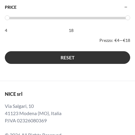
PRICE
Prezzo:
€4
—
€18
RESET
NICE srl
Via Salgari, 10
41123 Modena (MO), Italia
P.IVA 02326080369
© 2026 All Rights Reserved.