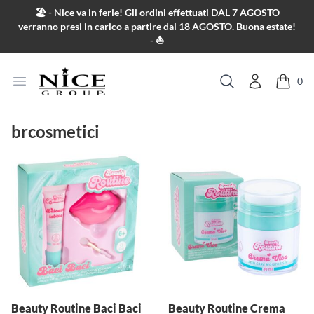
Salta al contenuto
🏖️ - Nice va in ferie! Gli ordini effettuati DAL 7 AGOSTO
verranno presi in carico a partire dal 18 AGOSTO. Buona estate!
- ⛵
Apri menu
0
Cerca
brcosmetici
Beauty Routine Baci Baci
Beauty Routine Crema