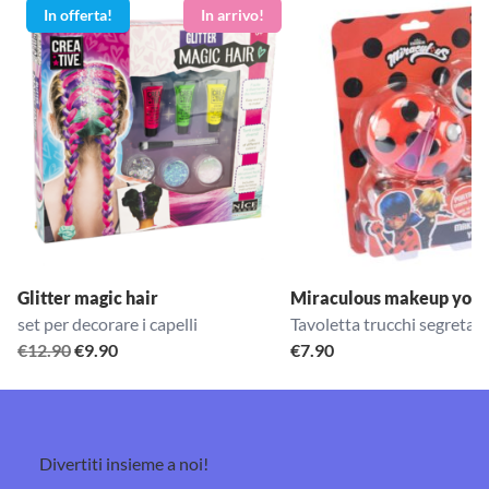
In offerta!
Glitter magic hair
Miraculous makeup yo-y
set per decorare i capelli
Tavoletta trucchi segreta
Il
Il
€
12.90
€
9.90
€
7.90
prezzo
prezzo
originale
attuale
era:
è:
€12.90.
€9.90.
Divertiti insieme a noi!