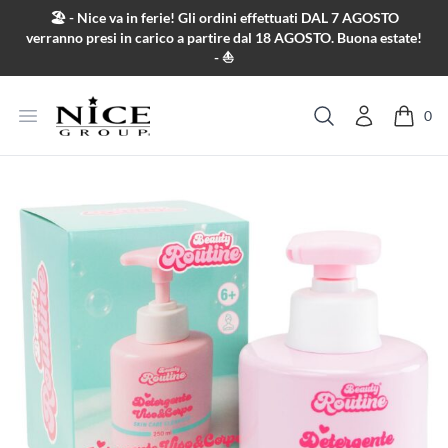
Salta al contenuto
🏖️ - Nice va in ferie! Gli ordini effettuati DAL 7 AGOSTO
verranno presi in carico a partire dal 18 AGOSTO. Buona estate!
- ⛵
Apri menu
0
Cerca