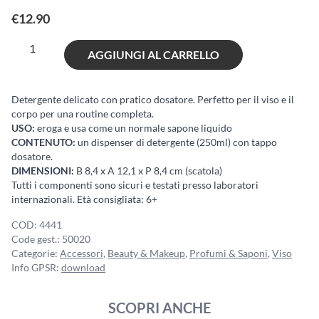
€
12.90
Detergente
AGGIUNGI AL CARRELLO
Viso
e
Corpo
Detergente delicato con pratico dosatore. Perfetto per il viso e il
corpo per una routine completa.
quantità
USO:
eroga e usa come un normale sapone liquido
CONTENUTO:
un dispenser di detergente (250ml) con tappo
dosatore.
DIMENSIONI:
B 8,4 x A 12,1 x P 8,4 cm (scatola)
Tutti i componenti sono sicuri e testati presso laboratori
internazionali. Età consigliata: 6+
COD:
4441
Code gest.:
50020
Categorie:
Accessori
,
Beauty & Makeup
,
Profumi & Saponi
,
Viso
Info GPSR:
download
SCOPRI ANCHE