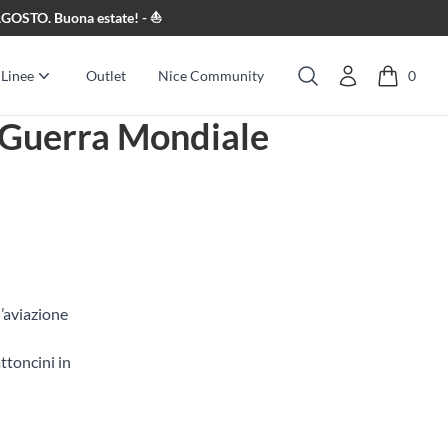
8 AGOSTO. Buona estate! - ⛵
Linee
Outlet
Nice Community
0
Cerca
 Guerra Mondiale
’aviazione
ttoncini in