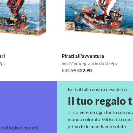
ari
Pirati all’avventura
2pz
Set Medio/grande da 379pz
Il
Il
€
44.99
€
22.90
ezzo
prezzo
prezzo
tuale
originale
attuale
Iscriviti alla nostra newsletter
era:
è:
Il tuo regalo t
8.90.
€44.99.
€22.90.
Ti scriveremo ogni tanto con no
mondo colorato. Gli iscritti come 
primo te lo mandiamo subito!
lo di ispirazione del