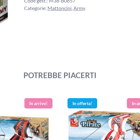
Code gest.:
M38-B0857
Categorie:
Mattoncini
,
Army
POTREBBE PIACERTI
In offerta!