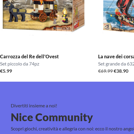
Carrozza del Re dell’Ovest
La nave dei cors
Set piccolo da 74pz
Set grande da 63
Il
Il
€
5.99
€
69.99
€
38.90
prezzo
pr
originale
at
era:
è:
€69.99.
€3
Divertiti insieme a noi!
Nice Community
Scopri giochi, creatività e allegria con noi: ecco il nostro ango