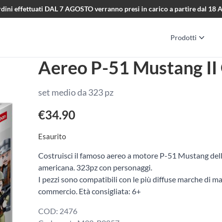
i ordini effettuati DAL 7 AGOSTO verranno presi in carico a partire dal 1
Prodotti
Aereo P-51 Mustang II
set medio da 323 pz
€
34.90
Esaurito
Costruisci il famoso aereo a motore P-51 Mustang dell
americana. 323pz con personaggi.
I pezzi sono compatibili con le più diffuse marche di ma
commercio. Età consigliata: 6+
COD:
2476