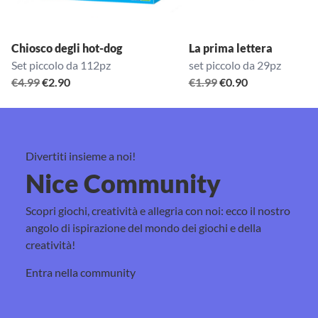
Chiosco degli hot-dog
La prima lettera
Set piccolo da 112pz
set piccolo da 29pz
Il
Il
Il
Il
€
4.99
€
2.90
€
1.99
€
0.90
prezzo
prezzo
prezzo
prezzo
originale
attuale
originale
attuale
era:
è:
era:
è:
€4.99.
€2.90.
€1.99.
€0.90.
Divertiti insieme a noi!
Nice Community
Scopri giochi, creatività e allegria con noi: ecco il nostro
angolo di ispirazione del mondo dei giochi e della
creatività!
Entra nella community