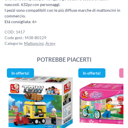
era:
è:
nascosti. 632pz con personaggi.
€69.99.
€38.90.
I pezzi sono compatibili con le più diffuse marche di mattoncini in
commercio.
Età consigliata: 6+
COD:
1417
Code gest.:
M38-B0129
Categorie:
Mattoncini
,
Army
POTREBBE PIACERTI
In offerta!
In offerta!