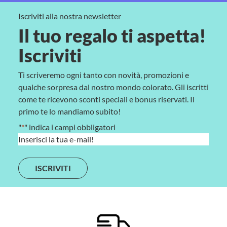
Iscriviti alla nostra newsletter
Il tuo regalo ti aspetta!
Iscriviti
Ti scriveremo ogni tanto con novità, promozioni e
qualche sorpresa dal nostro mondo colorato. Gli iscritti
come te ricevono sconti speciali e bonus riservati. Il
primo te lo mandiamo subito!
"
*
" indica i campi obbligatori
E
m
a
i
l
*