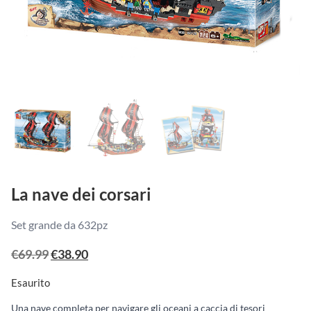
La nave dei corsari
Set grande da 632pz
Il
Il
€
69.99
€
38.90
prezzo
prezzo
Esaurito
originale
attuale
Una nave completa per navigare gli oceani a caccia di tesori