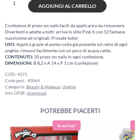
Pink
AGGIUNGI AL CARRELLO
it
Press-
on
Confezioni di press-on nails facili da applicare e da rimuovere.
Divertenti e adatte a tutti: arriva lo stile Pink it con 12 fantasie
Nails
nuovissime ed originali. Provale tutte!
quantità
USO:
Applica grazie al punto-colla già presente sul retro di ogni
unghia; rimuovi facilmente con un poco di acqua calda.
CONTENUTO:
20 press-on nails in ogni confezione.
DIMENSIONI:
B 8,2 x A 14 x P 1 cm (confezione)
COD:
4371
Code gest.:
40064
Categorie:
Beauty & Makeup
,
Unghie
Info GPSR:
download
POTREBBE PIACERTI