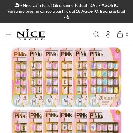
Salta al contenuto
🏖️ - Nice va in ferie! Gli ordini effettuati DAL 7 AGOSTO
verranno presi in carico a partire dal 18 AGOSTO. Buona estate!
- ⛵
Apri menu
0
Cerca