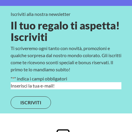
Iscriviti alla nostra newsletter
Il tuo regalo ti aspetta!
Iscriviti
Ti scriveremo ogni tanto con novità, promozioni e
qualche sorpresa dal nostro mondo colorato. Gli iscritti
come te ricevono sconti speciali e bonus riservati. Il
primo te lo mandiamo subito!
"
*
" indica i campi obbligatori
E
m
a
i
l
*