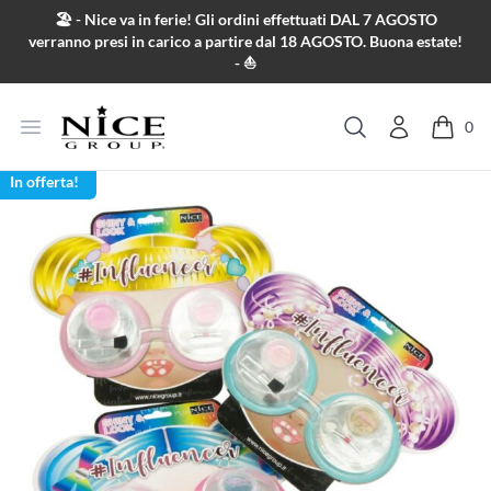
Salta al contenuto
🏖️ - Nice va in ferie! Gli ordini effettuati DAL 7 AGOSTO
verranno presi in carico a partire dal 18 AGOSTO. Buona estate!
- ⛵
Apri menu
0
Cerca
In offerta!