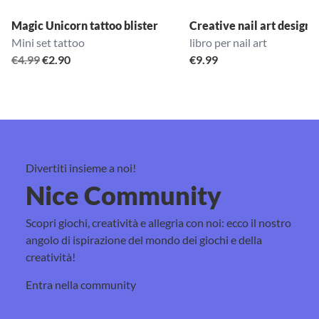
Magic Unicorn tattoo blister
Creative nail art design 
Mini set tattoo
libro per nail art
Il
Il
€
4.99
€
2.90
€
9.99
prezzo
prezzo
originale
attuale
era:
è:
€4.99.
€2.90.
Divertiti insieme a noi!
Nice Community
Scopri giochi, creatività e allegria con noi: ecco il nostro
angolo di ispirazione del mondo dei giochi e della
creatività!
Entra nella community