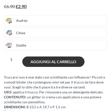
Il
Il
€
6.90
€
2.90
prezzo
prezzo
originale
attuale
Audrey
era:
è:
Chloe
€6.90.
€2.90.
Goldie
Influencer
AGGIUNGI AL CARRELLO
shiny
look
quantità
Truccarsi non è mai stato così scintillante con Influencer! Piccoli e
comodi blister che contengono mini set per il trucco da fare dove
vuoi. Scegli lo stile che ti piace tra tre diverse varianti.
USO:
applica il trucco. Per rimuovere usa un detergente delicato.
CONTENUTO:
un glitter in crema con applicatore e una polvere
scintillante con pennellino.
DIMENSIONI:
B 23,5 x A 19,7 x P 1,5 cm