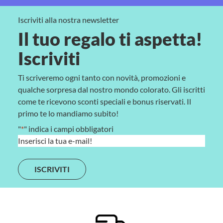
Iscriviti alla nostra newsletter
Il tuo regalo ti aspetta!
Iscriviti
Ti scriveremo ogni tanto con novità, promozioni e
qualche sorpresa dal nostro mondo colorato. Gli iscritti
come te ricevono sconti speciali e bonus riservati. Il
primo te lo mandiamo subito!
"
*
" indica i campi obbligatori
E
m
a
i
l
*