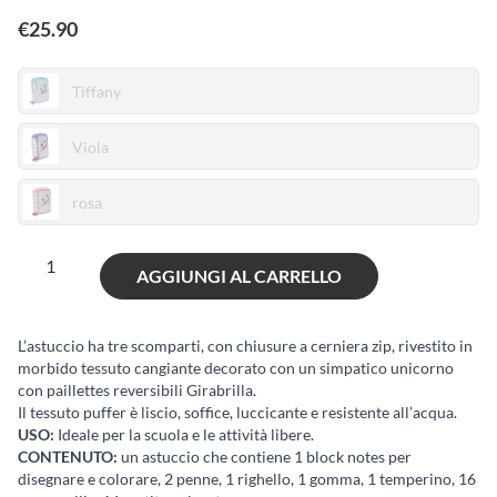
€
25.90
Tiffany
Viola
rosa
Girabrilla
AGGIUNGI AL CARRELLO
Puffer
pencil
case
L’astuccio ha tre scomparti, con chiusure a cerniera zip, rivestito in
morbido tessuto cangiante decorato con un simpatico unicorno
3
con paillettes reversibili Girabrilla.
stadi
Il tessuto puffer è liscio, soffice, luccicante e resistente all’acqua.
quantità
USO:
Ideale per la scuola e le attività libere.
CONTENUTO:
un astuccio che contiene 1 block notes per
disegnare e colorare, 2 penne, 1 righello, 1 gomma, 1 temperino, 16