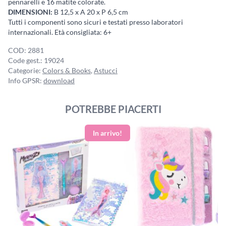
pennarelli e 16 matite colorate.
DIMENSIONI:
B 12,5 x A 20 x P 6,5 cm
Tutti i componenti sono sicuri e testati presso laboratori
internazionali. Età consigliata: 6+
COD:
2881
Code gest.:
19024
Categorie:
Colors & Books
,
Astucci
Info GPSR:
download
POTREBBE PIACERTI