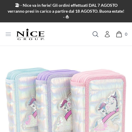
Salta al contenuto
🏖️ - Nice va in ferie! Gli ordini effettuati DAL 7 AGOSTO
verranno presi in carico a partire dal 18 AGOSTO. Buona estate!
- ⛵
Apri menu
0
Cerca