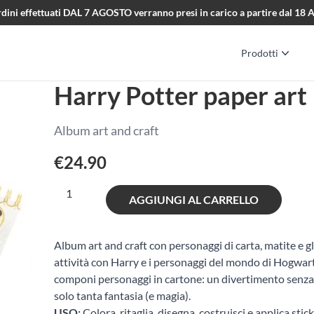
i ordini effettuati DAL 7 AGOSTO verranno presi in carico a partire dal 1
Prodotti
Harry Potter paper art
Album art and craft
€
24.90
Harry
AGGIUNGI AL CARRELLO
Potter
paper
art
Album art and craft con personaggi di carta, matite e gli
quantità
attività con Harry e i personaggi del mondo di Hogwarts
componi personaggi in cartone: un divertimento senza l
solo tanta fantasia (e magia).
USO:
Colora, ritaglia, disegna, costruisci e applica stick