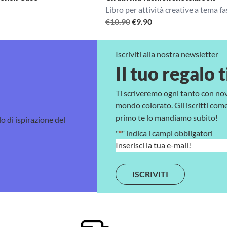
Libro per attività creative a tema f
Il
Il
€
10.90
€
9.90
prezzo
prezzo
originale
attuale
Iscriviti alla nostra newsletter
era:
è:
Il tuo regalo t
€10.90.
€9.90.
Ti scriveremo ogni tanto con no
mondo colorato. Gli iscritti come 
primo te lo mandiamo subito!
lo di ispirazione del
"
*
" indica i campi obbligatori
E
m
a
i
l
*