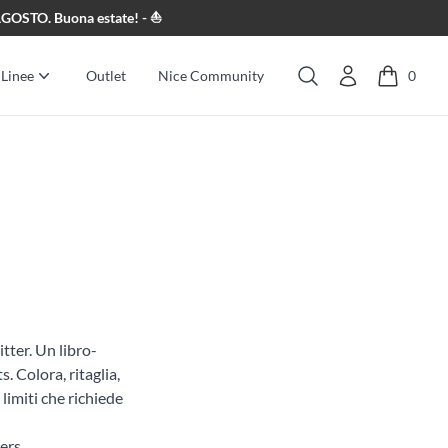
8 AGOSTO. Buona estate! - ⛵
Linee
Outlet
Nice Community
0
Cerca
tter. Un libro-
. Colora, ritaglia,
imiti che richiede
ers.