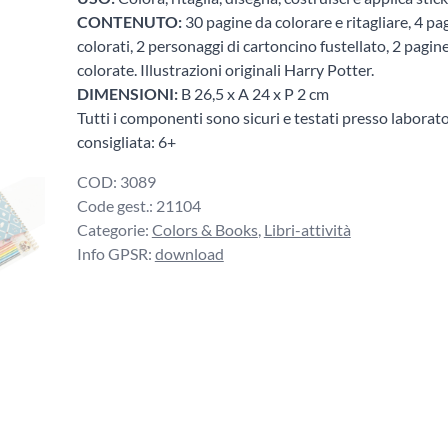
CONTENUTO:
30 pagine da colorare e ritagliare, 4 pag
colorati, 2 personaggi di cartoncino fustellato, 2 pagine
colorate. Illustrazioni originali Harry Potter.
DIMENSIONI:
B 26,5 x A 24 x P 2 cm
Tutti i componenti sono sicuri e testati presso laborato
consigliata: 6+
COD:
3089
Code gest.:
21104
Categorie:
Colors & Books
,
Libri-attività
Info GPSR:
download