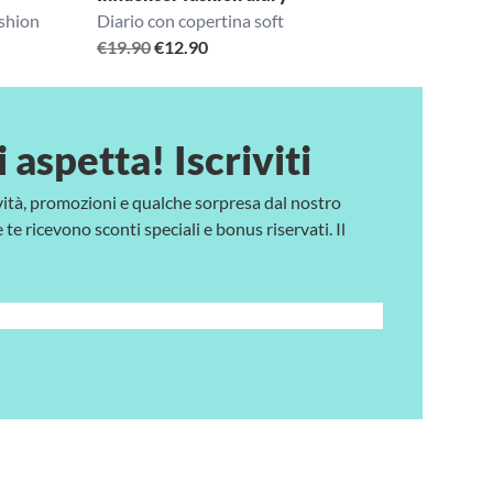
ashion
Diario con copertina soft
Il
Il
€
19.90
€
12.90
prezzo
prezzo
originale
attuale
era:
è:
i aspetta! Iscriviti
€19.90.
€12.90.
vità, promozioni e qualche sorpresa dal nostro
te ricevono sconti speciali e bonus riservati. Il