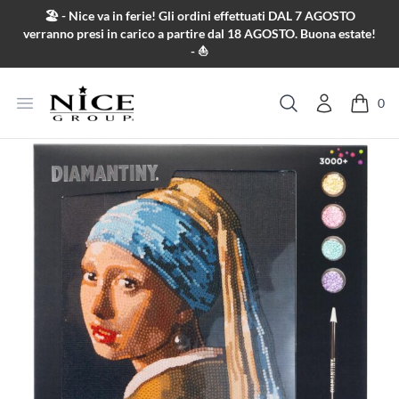
Salta al contenuto
🏖️ - Nice va in ferie! Gli ordini effettuati DAL 7 AGOSTO
verranno presi in carico a partire dal 18 AGOSTO. Buona estate!
- ⛵
Apri menu
0
Cerca