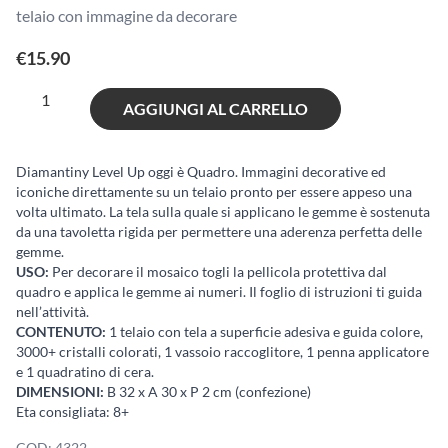
telaio con immagine da decorare
€
15.90
Diamantiny
AGGIUNGI AL CARRELLO
Quadro
d'arte
I
Diamantiny Level Up oggi è Quadro. Immagini decorative ed
iconiche direttamente su un telaio pronto per essere appeso una
-
volta ultimato. La tela sulla quale si applicano le gemme è sostenuta
Ragazza
da una tavoletta rigida per permettere una aderenza perfetta delle
con
gemme.
l'orecchino
USO:
Per decorare il mosaico togli la pellicola protettiva dal
di
quadro e applica le gemme ai numeri. Il foglio di istruzioni ti guida
nell’attività.
perla
CONTENUTO:
1 telaio con tela a superficie adesiva e guida colore,
quantità
3000+ cristalli colorati, 1 vassoio raccoglitore, 1 penna applicatore
e 1 quadratino di cera.
DIMENSIONI:
B 32 x A 30 x P 2 cm (confezione)
Eta consigliata: 8+
COD:
4322