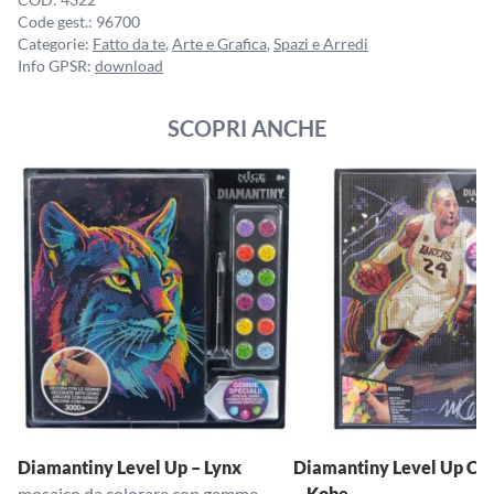
Code gest.:
96700
Categorie:
Fatto da te
,
Arte e Grafica
,
Spazi e Arredi
Info GPSR:
download
SCOPRI ANCHE
Diamantiny Level Up – Lynx
Diamantiny Level Up Cele
mosaico da colorare con gemme
– Kobe