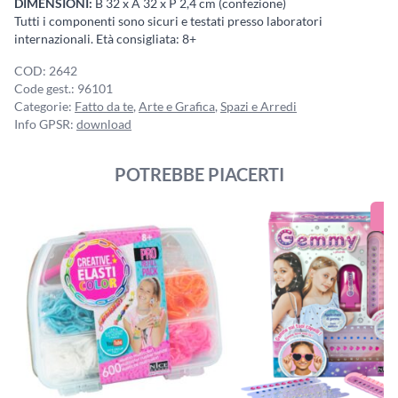
DIMENSIONI:
B 32 x A 32 x P 2,4 cm (confezione)
Tutti i componenti sono sicuri e testati presso laboratori
internazionali. Età consigliata: 8+
COD:
2642
Code gest.:
96101
Categorie:
Fatto da te
,
Arte e Grafica
,
Spazi e Arredi
Info GPSR:
download
POTREBBE PIACERTI