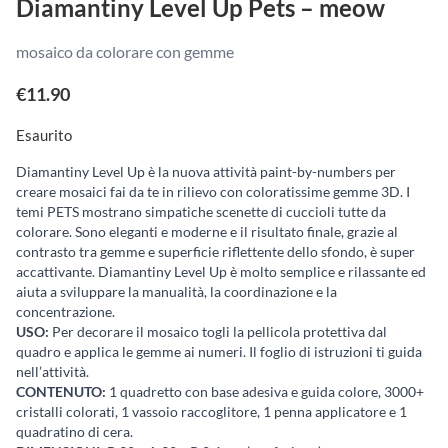
Diamantiny Level Up Pets – meow
mosaico da colorare con gemme
€
11.90
Esaurito
Diamantiny Level Up è la nuova attività paint-by-numbers per
creare mosaici fai da te in rilievo con coloratissime gemme 3D. I
temi PETS mostrano simpatiche scenette di cuccioli tutte da
colorare. Sono eleganti e moderne e il risultato finale, grazie al
contrasto tra gemme e superficie riflettente dello sfondo, è super
accattivante. Diamantiny Level Up è molto semplice e rilassante ed
aiuta a sviluppare la manualità, la coordinazione e la
concentrazione.
USO:
Per decorare il mosaico togli la pellicola protettiva dal
quadro e applica le gemme ai numeri. Il foglio di istruzioni ti guida
nell’attività.
CONTENUTO:
1 quadretto con base adesiva e guida colore, 3000+
cristalli colorati, 1 vassoio raccoglitore, 1 penna applicatore e 1
quadratino di cera.