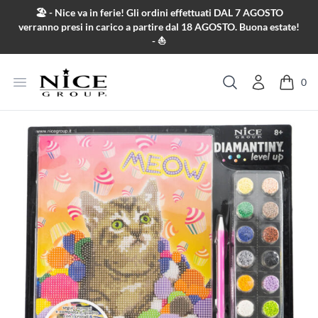
Salta al contenuto
🏖️ - Nice va in ferie! Gli ordini effettuati DAL 7 AGOSTO
verranno presi in carico a partire dal 18 AGOSTO. Buona estate!
- ⛵
Apri menu
0
Cerca