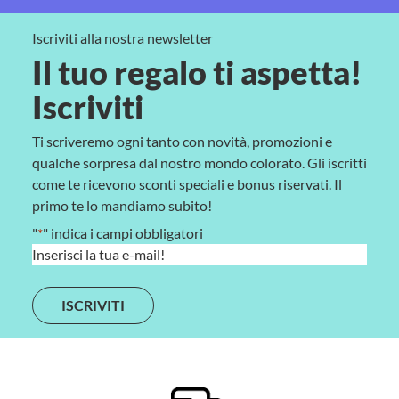
Iscriviti alla nostra newsletter
Il tuo regalo ti aspetta!
Iscriviti
Ti scriveremo ogni tanto con novità, promozioni e
qualche sorpresa dal nostro mondo colorato. Gli iscritti
come te ricevono sconti speciali e bonus riservati. Il
primo te lo mandiamo subito!
"
*
" indica i campi obbligatori
E
m
a
i
l
*