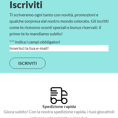
Iscriviti
Ti scriveremo ogni tanto con novità, promozioni e
qualche sorpresa dal nostro mondo colorato. Gli iscritti
come te ricevono sconti speciali e bonus riservati. Il
primo te lo mandiamo subito!
"
*
" indica i campi obbligatori
E
m
a
i
l
*
Spedizione rapida
Gioca subito! Con la nostra spedizione rapida, i tuoi giocattoli
arrivano velocemente a casa tua.