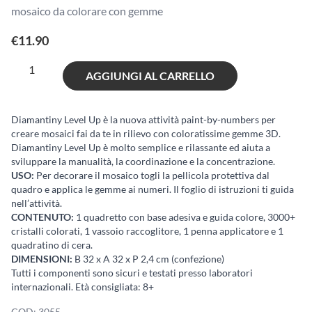
mosaico da colorare con gemme
€
11.90
Diamantiny
AGGIUNGI AL CARRELLO
Level
Up
Dinosaurs
Diamantiny Level Up è la nuova attività paint-by-numbers per
creare mosaici fai da te in rilievo con coloratissime gemme 3D.
-
Diamantiny Level Up è molto semplice e rilassante ed aiuta a
Megalodon
sviluppare la manualità, la coordinazione e la concentrazione.
quantità
USO:
Per decorare il mosaico togli la pellicola protettiva dal
quadro e applica le gemme ai numeri. Il foglio di istruzioni ti guida
nell’attività.
CONTENUTO:
1 quadretto con base adesiva e guida colore, 3000+
cristalli colorati, 1 vassoio raccoglitore, 1 penna applicatore e 1
quadratino di cera.
DIMENSIONI:
B 32 x A 32 x P 2,4 cm (confezione)
Tutti i componenti sono sicuri e testati presso laboratori
internazionali. Età consigliata: 8+
COD:
3055