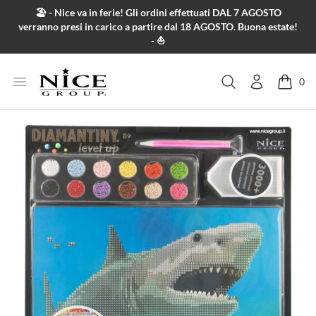
Salta al contenuto
🏖️ - Nice va in ferie! Gli ordini effettuati DAL 7 AGOSTO
verranno presi in carico a partire dal 18 AGOSTO. Buona estate!
- ⛵
Apri menu
0
Cerca