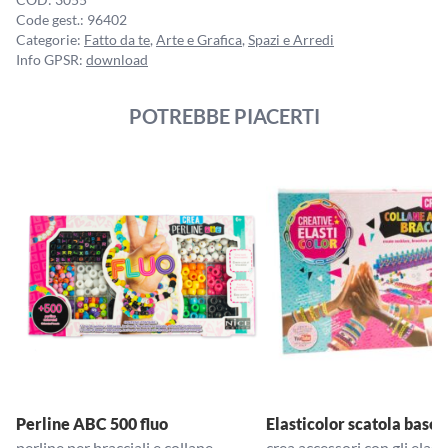
Code gest.:
96402
Categorie:
Fatto da te
,
Arte e Grafica
,
Spazi e Arredi
Info GPSR:
download
POTREBBE PIACERTI
Perline ABC 500 fluo
Elasticolor scatola base
perline per bracciali e collane
crea accessori con gli elasti