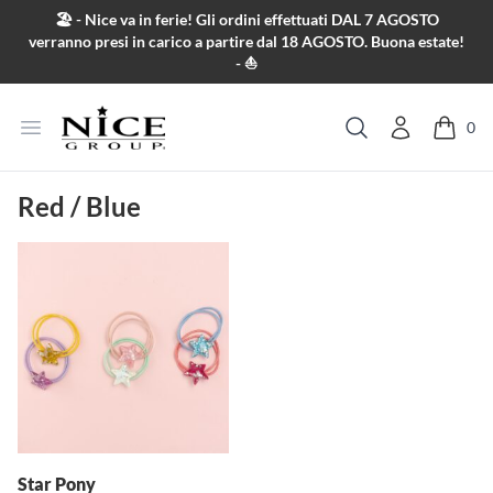
Salta al contenuto
🏖️ - Nice va in ferie! Gli ordini effettuati DAL 7 AGOSTO
verranno presi in carico a partire dal 18 AGOSTO. Buona estate!
- ⛵
Apri menu
0
Cerca
Red / Blue
Star Pony