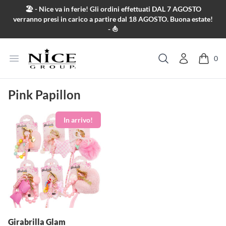
Salta al contenuto
🏖️ - Nice va in ferie! Gli ordini effettuati DAL 7 AGOSTO
verranno presi in carico a partire dal 18 AGOSTO. Buona estate!
- ⛵
Apri menu
0
Cerca
Pink Papillon
Girabrilla Glam