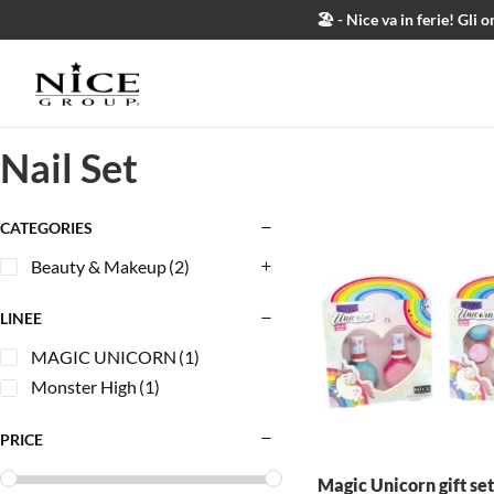
Salta al contenuto
🏖️ - Nice va in ferie! Gl
Nail Set
CATEGORIES
Beauty & Makeup
(2)
LINEE
MAGIC UNICORN
(1)
Monster High
(1)
PRICE
Magic Unicorn gift set