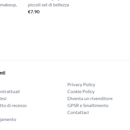
o makeup,
piccoli set di bellezza
€
7.90
nti
Privacy Policy
ntrattuali
Cookie Policy
Resi
Diventa un rivenditore
itto di recesso
GPSR e Smaltimento
Contattaci
agamento