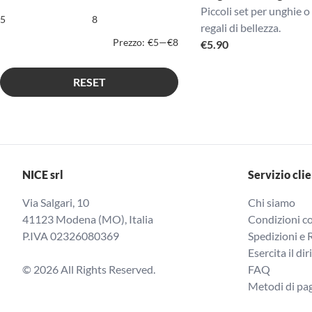
Piccoli set per unghie 
regali di bellezza.
Prezzo:
€5
—
€8
€
5.90
RESET
NICE srl
Servizio clie
Via Salgari, 10
Chi siamo
41123 Modena (MO), Italia
Condizioni co
P.IVA 02326080369
Spedizioni e 
Esercita il dir
© 2026 All Rights Reserved.
FAQ
Metodi di p