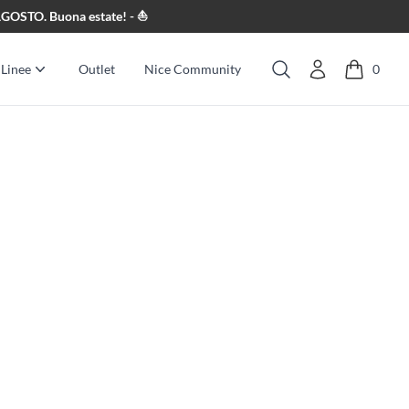
8 AGOSTO. Buona estate! - ⛵
Linee
Outlet
Nice Community
0
Cerca