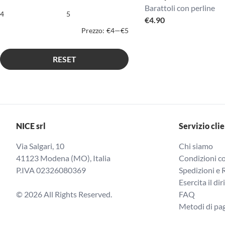
Barattoli con perline
€
4.90
Prezzo:
€4
—
€5
RESET
NICE srl
Servizio clie
Via Salgari, 10
Chi siamo
41123 Modena (MO), Italia
Condizioni co
P.IVA 02326080369
Spedizioni e 
Esercita il dir
© 2026 All Rights Reserved.
FAQ
Metodi di p