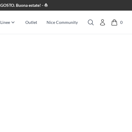
8 AGOSTO. Buona estate! - ⛵
Linee
Outlet
Nice Community
0
Cerca