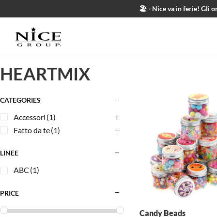
Salta al contenuto
🏖️ - Nice va in ferie! Gl
HEARTMIX
CATEGORIES
Accessori
(1)
Fatto da te
(1)
LINEE
ABC
(1)
PRICE
Candy Beads