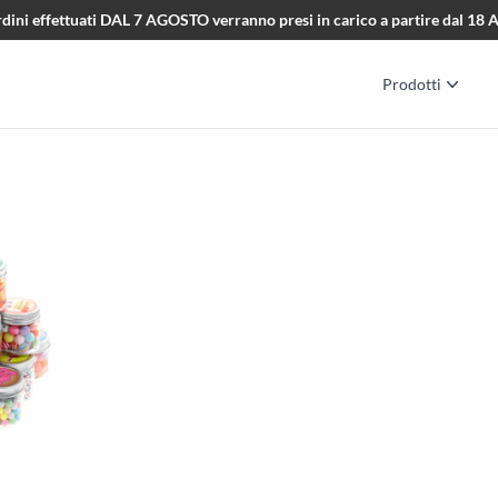
i ordini effettuati DAL 7 AGOSTO verranno presi in carico a partire dal 1
Prodotti