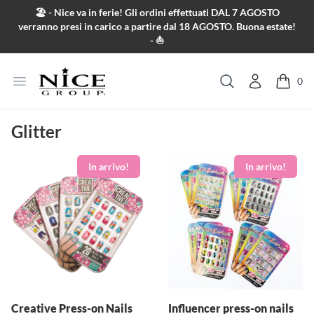
Salta al contenuto
🏖️ - Nice va in ferie! Gli ordini effettuati DAL 7 AGOSTO
verranno presi in carico a partire dal 18 AGOSTO. Buona estate!
- ⛵
Apri menu
0
Cerca
Glitter
Creative Press-on Nails
Influencer press-on nails