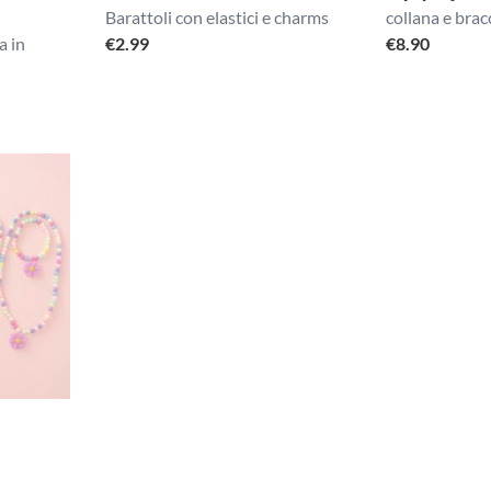
Barattoli con elastici e charms
collana e brac
a in
€
2.99
€
8.90