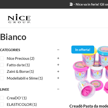
Salta al contenuto
🏖️ - Nice va in ferie! Gl
Bianco
In offerta!
CATEGORIES
Nice Precious
(2)
Fatto da te
(1)
Zaini & Borse
(1)
Modellabili e Slime
(1)
LINEE
CreaDO'
(1)
ELASTICOLOR
(1)
Creadò Pasta da mode