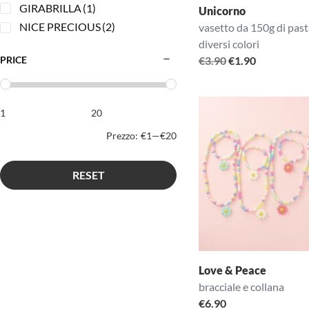
GIRABRILLA
(1)
Unicorno
NICE PRECIOUS
(2)
vasetto da 150g di past
diversi colori
Il
Il
PRICE
€
3.90
€
1.90
prezzo
prezzo
originale
attuale
era:
è:
€3.90.
€1.90.
Prezzo:
€1
—
€20
RESET
Love & Peace
bracciale e collana
€
6.90