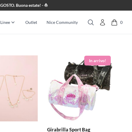
8 AGOSTO. Buona estate! - ⛵
Linee
Outlet
Nice Community
0
Cerca
Girabrilla Sport Bag