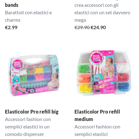
bands
crea accessori con gli
Barattoli con elastici e
elastici con un set davvero
charms
mega
Il
Il
€
2.99
€
29.90
€
24.90
prezzo
prezzo
originale
attuale
era:
è:
€29.90.
€24.90.
Elasticolor Pro refill big
Elasticolor Pro refill
Accessori fashion con
medium
semplici elastici in un
Accessori fashion con
comodo dispenser
semplici elastici