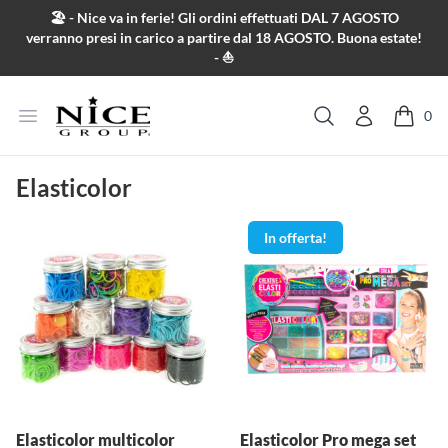
Salta al contenuto
🏖️ - Nice va in ferie! Gli ordini effettuati DAL 7 AGOSTO
verranno presi in carico a partire dal 18 AGOSTO. Buona estate!
- ⛵
Apri menu
0
Cerca
Elasticolor
In offerta!
Elasticolor multicolor
Elasticolor Pro mega set