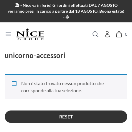
Salta al contenuto
🏖️ - Nice va in ferie! Gli ordini effettuati DAL 7 AGOSTO
verranno presi in carico a partire dal 18 AGOSTO. Buona estate!
- ⛵
Apri menu
0
Cerca
unicorno-accessori
Non è stato trovato nessun prodotto che
corrisponde alla tua selezione.
RESET