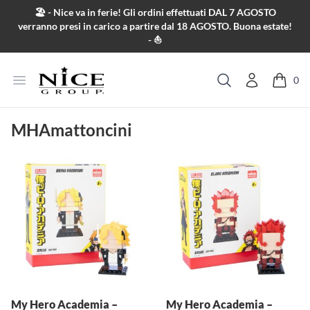
Salta al contenuto
🏖️ - Nice va in ferie! Gli ordini effettuati DAL 7 AGOSTO
verranno presi in carico a partire dal 18 AGOSTO. Buona estate!
- ⛵
Apri menu
0
Cerca
MHAmattoncini
My Hero Academia –
My Hero Academia –