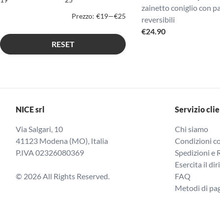
zainetto coniglio con pa
Prezzo:
€19
—
€25
reversibili
€
24.90
RESET
NICE srl
Servizio clie
Via Salgari, 10
Chi siamo
41123 Modena (MO), Italia
Condizioni co
P.IVA 02326080369
Spedizioni e 
Esercita il dir
© 2026 All Rights Reserved.
FAQ
Metodi di p