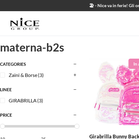
Salta al contenuto
🏖️ - Nice va in ferie! Gl
materna-b2s
CATEGORIES
Zaini & Borse
(3)
LINEE
GIRABRILLA
(3)
PRICE
Girabrilla Bunny Bac