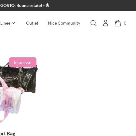
8 AGOSTO. Buona estate! - ⛵
Linee
Outlet
Nice Community
0
Cerca
ort Bag