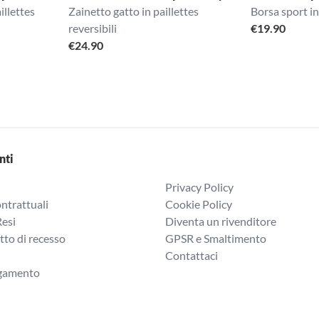
illettes
Zainetto gatto in paillettes
Borsa sport in
reversibili
€
19.90
€
24.90
nti
Privacy Policy
ntrattuali
Cookie Policy
Resi
Diventa un rivenditore
itto di recesso
GPSR e Smaltimento
Contattaci
agamento