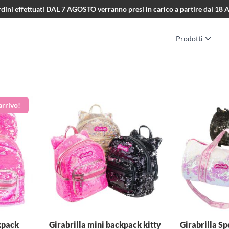
i ordini effettuati DAL 7 AGOSTO verranno presi in carico a partire dal 1
Prodotti
kpack
Girabrilla mini backpack kitty
Girabrilla Sp