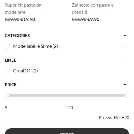
Super kit pasta da
Zainetto con pasta e
modellare
utensili
Il
Il
Il
Il
€
29.90
€
19.90
€
16.90
€
9.90
prezzo
prezzo
prezzo
prezzo
originale
attuale
originale
attuale
CATEGORIES
era:
è:
era:
è:
Modellabili e Slime
(2)
€29.90.
€19.90.
€16.90.
€9.90.
LINEE
CreaDO'
(2)
PRICE
Prezzo:
€9
—
€20