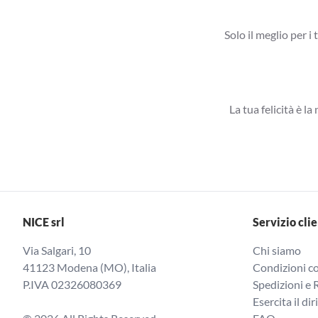
Solo il meglio per i 
La tua felicità è l
NICE srl
Servizio clie
Via Salgari, 10
Chi siamo
41123 Modena (MO), Italia
Condizioni co
P.IVA 02326080369
Spedizioni e 
Esercita il dir