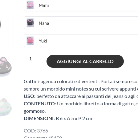
Mimi
Nana
Yuki
Momomi
AGGIUNGI AL CARRELLO
mini
agende
quantità
Gattini-agenda colorati e divertenti. Portali sempre co
sempre un morbido mini notes su cui scrivere appunti e
USO:
perfetto da attaccare ai passanti dei jeans o agli oc
CONTENUTO:
Un morbido libretto a forma di gatto, c
gommoso.
DIMENSIONI:
B 6 x A 5 x P 2 cm
COD:
3766
Code gest.:
48450