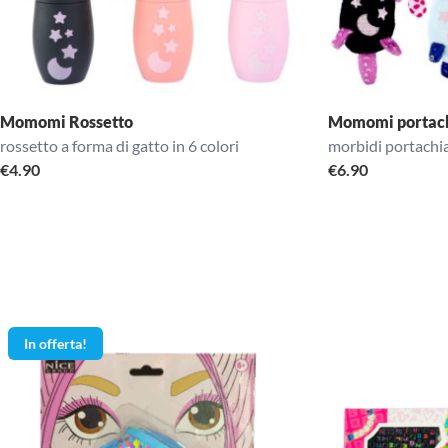
Momomi Rossetto
Momomi portach
rossetto a forma di gatto in 6 colori
morbidi portachia
€
4.90
€
6.90
In offerta!