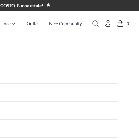
8 AGOSTO. Buona estate! - ⛵
Linee
Outlet
Nice Community
0
Cerca