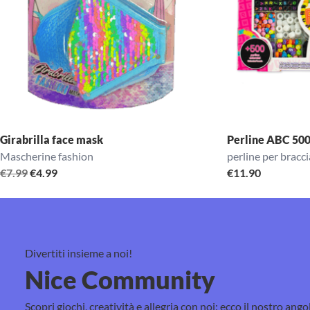
Girabrilla face mask
Perline ABC 500
Mascherine fashion
perline per bracci
Il
Il
€
7.99
€
4.99
€
11.90
prezzo
prezzo
originale
attuale
era:
è:
€7.99.
€4.99.
Divertiti insieme a noi!
Nice Community
Scopri giochi, creatività e allegria con noi: ecco il nostro ango