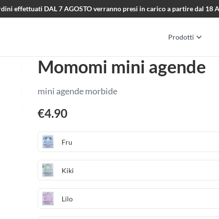
i ordini effettuati DAL 7 AGOSTO verranno presi in carico a partire dal 1
Prodotti
Momomi mini agende
mini agende morbide
€
4.90
Fru
Kiki
Lilo