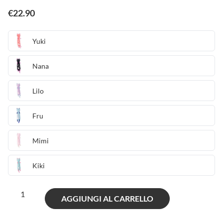
€
22.90
Yuki
Nana
Lilo
Fru
Mimi
Kiki
Momomi
AGGIUNGI AL CARRELLO
60
(small)