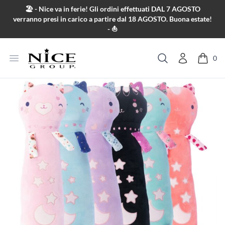
Salta al contenuto
🏖️ - Nice va in ferie! Gli ordini effettuati DAL 7 AGOSTO
verranno presi in carico a partire dal 18 AGOSTO. Buona estate!
- ⛵
Apri menu
0
Cerca