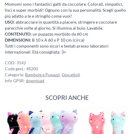
quantità
Momomi sono i fantastici gatti da coccolare. Colorati, simpatici,
lisci e super morbidi! Ognuno con la sua personalità. Scegli quello
più adatto a te e stringilo come vuoi!
USO:
abbracciare in quantità a piacere, stringere e coccolare
parecchie volte al giorno. Si illumina al buio. Lavabile.
CONTENUTO:
un pupazzo morbido da 60 cm
DIMENSIONI:
B 10 x A 60 x P 10 cm (circa)
Tutti i componenti sono sicuri e testati presso laboratori
internazionali. Età consigliata: 3+
COD:
3542
Code gest.:
48200
Categorie:
Bambole e Pupazzi
,
Giocattoli
Info GPSR:
download
SCOPRI ANCHE