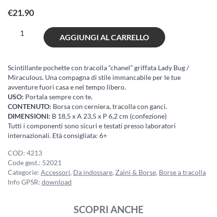
€
21.90
Miraculous
AGGIUNGI AL CARRELLO
Shiny
Bag
quantità
Scintillante pochette con tracolla “chanel” griffata Lady Bug /
Miraculous. Una compagna di stile immancabile per le tue
avventure fuori casa e nel tempo libero.
USO:
Portala sempre con te.
CONTENUTO:
Borsa con cerniera, tracolla con ganci.
DIMENSIONI:
B 18,5 x A 23,5 x P 6,2 cm (confezione)
Tutti i componenti sono sicuri e testati presso laboratori
internazionali. Età consigliata: 6+
COD:
4213
Code gest.:
52021
Categorie:
Accessori
,
Da indossare
,
Zaini & Borse
,
Borse a tracolla
Info GPSR:
download
SCOPRI ANCHE