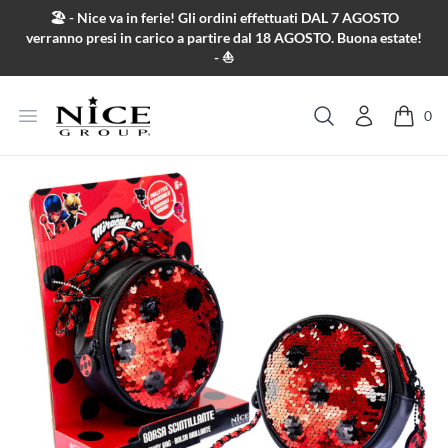
Salta al contenuto
🏖️ - Nice va in ferie! Gli ordini effettuati DAL 7 AGOSTO
verranno presi in carico a partire dal 18 AGOSTO. Buona estate!
- ⛵
Apri menu
0
Cerca