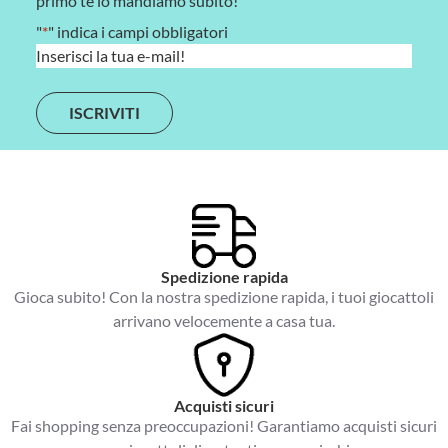
primo te lo mandiamo subito!
"
*
" indica i campi obbligatori
E
m
a
i
l
*
Spedizione rapida
Gioca subito! Con la nostra spedizione rapida, i tuoi giocattoli
arrivano velocemente a casa tua.
Acquisti sicuri
Fai shopping senza preoccupazioni! Garantiamo acquisti sicuri