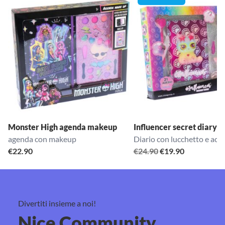
Monster High agenda makeup
Influencer secret diary
agenda con makeup
Diario con lucchetto e acce
Il
Il
€
22.90
€
24.90
€
19.90
prezzo
prezzo
originale
attuale
era:
è:
€24.90.
€19.90.
Divertiti insieme a noi!
Nice Community