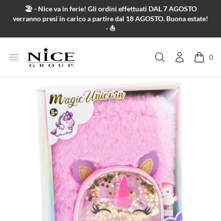
Salta al contenuto
🏖️ - Nice va in ferie! Gli ordini effettuati DAL 7 AGOSTO
verranno presi in carico a partire dal 18 AGOSTO. Buona estate!
- ⛵
Apri menu
0
Cerca