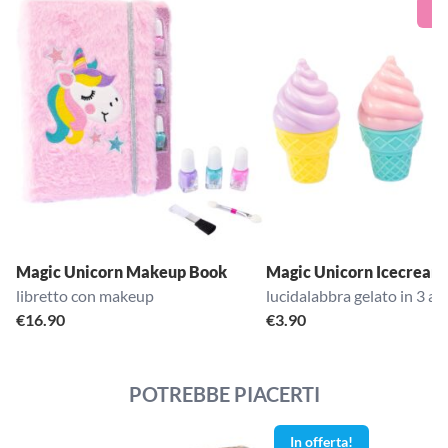
Magic Unicorn Makeup Book
Magic Unicorn Icecream 
libretto con makeup
lucidalabbra gelato in 3 ar
€
16.90
€
3.90
POTREBBE PIACERTI
In offerta!