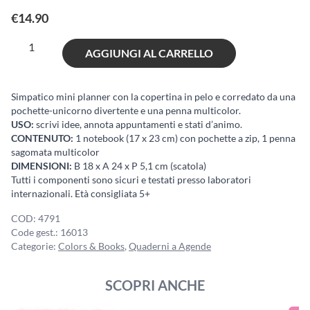
€
14.90
Magic
AGGIUNGI AL CARRELLO
Unicorn
Mini
Diary
Simpatico mini planner con la copertina in pelo e corredato da una
pochette-unicorno divertente e una penna multicolor.
quantità
USO:
scrivi idee, annota appuntamenti e stati d’animo.
CONTENUTO:
1 notebook (17 x 23 cm) con pochette a zip, 1 penna
sagomata multicolor
DIMENSIONI:
B 18 x A 24 x P 5,1 cm (scatola)
Tutti i componenti sono sicuri e testati presso laboratori
internazionali. Età consigliata 5+
COD:
4791
Code gest.:
16013
Categorie:
Colors & Books
,
Quaderni a Agende
SCOPRI ANCHE