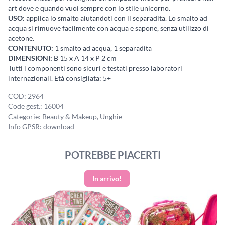
art dove e quando vuoi sempre con lo stile unicorno.
USO:
applica lo smalto aiutandoti con il separadita. Lo smalto ad
acqua si rimuove facilmente con acqua e sapone, senza utilizzo di
acetone.
CONTENUTO:
1 smalto ad acqua, 1 separadita
DIMENSIONI:
B 15 x A 14 x P 2 cm
Tutti i componenti sono sicuri e testati presso laboratori
internazionali. Età consigliata: 5+
COD:
2964
Code gest.:
16004
Categorie:
Beauty & Makeup
,
Unghie
Info GPSR:
download
POTREBBE PIACERTI