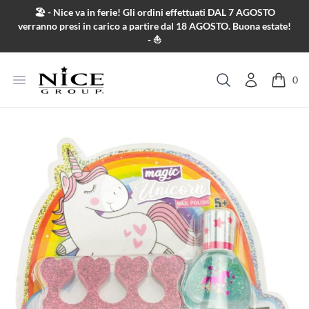
Salta al contenuto
🏖️ - Nice va in ferie! Gli ordini effettuati DAL 7 AGOSTO
verranno presi in carico a partire dal 18 AGOSTO. Buona estate!
- ⛵
Apri menu
0
Cerca