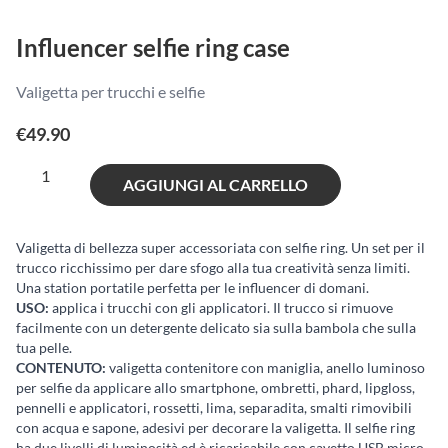
Influencer selfie ring case
Valigetta per trucchi e selfie
€
49.90
Influencer
AGGIUNGI AL CARRELLO
selfie
ring
case
Valigetta di bellezza super accessoriata con selfie ring. Un set per il
trucco ricchissimo per dare sfogo alla tua creatività senza limiti.
quantità
Una station portatile perfetta per le influencer di domani.
USO:
applica i trucchi con gli applicatori. Il trucco si rimuove
facilmente con un detergente delicato sia sulla bambola che sulla
tua pelle.
CONTENUTO:
valigetta contenitore con maniglia, anello luminoso
per selfie da applicare allo smartphone, ombretti, phard, lipgloss,
pennelli e applicatori, rossetti, lima, separadita, smalti rimovibili
con acqua e sapone, adesivi per decorare la valigetta. Il selfie ring
ha due livelli di luminosità ed è ricaricabile con cavetto USB micro-