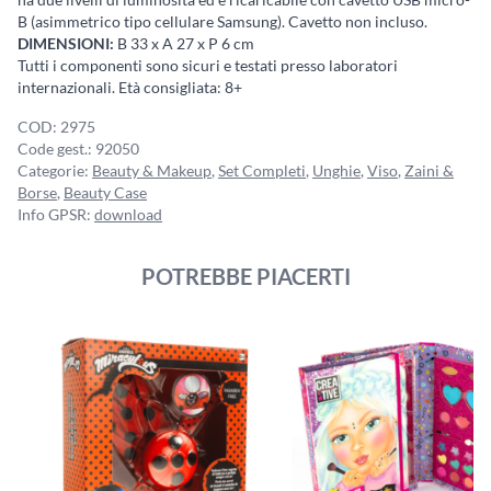
B (asimmetrico tipo cellulare Samsung). Cavetto non incluso.
DIMENSIONI:
B 33 x A 27 x P 6 cm
Tutti i componenti sono sicuri e testati presso laboratori
internazionali. Età consigliata: 8+
COD:
2975
Code gest.:
92050
Categorie:
Beauty & Makeup
,
Set Completi
,
Unghie
,
Viso
,
Zaini &
Borse
,
Beauty Case
Info GPSR:
download
POTREBBE PIACERTI