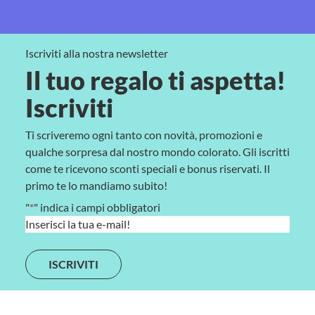
Iscriviti alla nostra newsletter
Il tuo regalo ti aspetta!
Iscriviti
Ti scriveremo ogni tanto con novità, promozioni e
qualche sorpresa dal nostro mondo colorato. Gli iscritti
come te ricevono sconti speciali e bonus riservati. Il
primo te lo mandiamo subito!
"
*
" indica i campi obbligatori
E
m
a
i
l
*